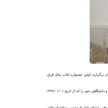
از برگزاری اولین جشنواره کتاب سال فرق،
و دانشگ
اهی خود را که از تاریخ ۱۳۹۶/۰۱/۰۱
 1399 است. علاقه‌مندان می‌توانند آثار خود را به آدرس قم، ‌45 متری شهید صدوقی، ابتدای بلوار فردوسی، ساختمان خاتم،