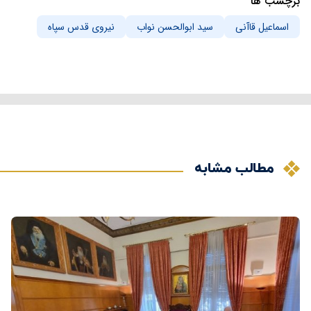
برچسب ها
اسماعیل قاآنی
سید ابوالحسن نواب
نیروی قدس سپاه
مطالب مشابه