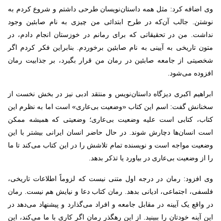
وی اضافه کرد: مثل همه داستان‌نویسان طرحی داشتم و شروع کردم به
نوشتن. جالب آن‌که در طرح ابتدائی من چیزی به نام صابئین وجود
نداشت. من در تحقیقاتی که برای رمانم در خوزستان انجام دادم، در
متون تاریخی به آیینی به نام صابئین برخوردم. بنابراین فکر کردم اگر
شخصیتی از جامعه صابئین در رمان من قرار بگیرد، بر جذابیت رمان
افزوده می‌شود.
ابراهیم اکبری دیزگاه داستان‌نویس و منتقد ادبی نیز در بخش نخست از
سخنانش گفت: اسم این کتاب «وضعیت بی‌عاری» است اما به نظرم این
کتاب، کتابی است علیه وضعیت بی‌عاری؛ وضعیتی که همیشه ممکن
است انسان‌ها دچارش شوند. در حال حاضر انسان ایرانی بیشتر با این
وضعیت مواجه است و نویسنده تمام تلاشش را در این کتاب می‌کند تا ما
را از وضعیت بی‌عاری در بیاورد یا تذکر بدهد.
وی افزود: رمان در درجه اول متنی نیست که لزوماً اطلاعات تاریخی،
فلسفی، اجتماعی، ادیانی بدهد. رمان کتاب دعا و نیایش هم نیست. رمان
در واقع یک آیینه در مقابل جامعه و افراد می‌گذارد و پیشنهاد می‌دهد در
این آینه خودتان را ببینید. از این رهگذر رمان اگر کاری با ما می‌کند، این