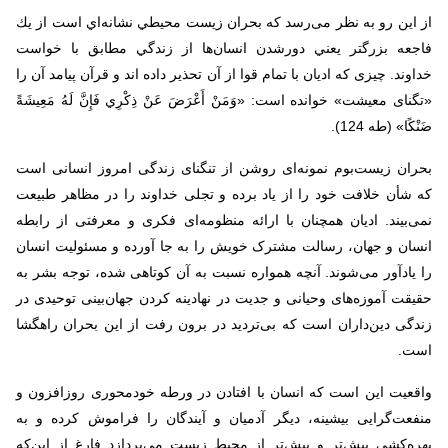
از این رو به‌ نظر می‌رسد که بحران‌ زيست ‌محيطي‌ نشانه‌اي‌ است‌ از يك‌
فاجعه‌ بزرگتر يعني‌ دورشدن‌ انسان‌ها از زندگي مطابق‌ با خواست‌
خداوند. چیزی که ادیان با تمام قوا از آن تحذیر داده اند و قرآن پیامد آن را
«تگنای معیشت» خوانده است: «وَمَنْ أَعْرَضَ عَنْ ذِكْرِي فَإِنَّ لَهُ مَعِيشَةً
ضَنْكًا» (طه 124).
بحران زیست‌بوم نمونه‌ای روشن از تنگنای زندگی امروز انسانی است
که شأن خلافت خود را از یاد برده و تجلی خداوند را در مظاهر طبیعت
نمی‌بیند. ادیان همچنان با ارائه منظومه‌ای فکری و معرفتی از رابطه
انسان و جهان، رسالت مشترک خویش را به جا آورده‌ و مسئولیت انسان
را یادآور می‌شوند. آنچه همواره نسبت به آن کوتاهی شده، توجه بشر به
حقیقت آموزه‌های وحیانی و جدیت در نهادینه کردن جهان‌بینی توحیدی در
زندگی دین‌داران است که بی‌تردید در برون رفت از این بحران راهگشا
است
.
واقعیت این است که انسان با افتادن در ورطه خودمحوری روزافزون و
منفعت‌گرایی بیشینه، دیگر آدمیان و آیندگان را فراموش کرده و به
بهره‌کشی بیش‌تر و بیش‌تر از محیط زیست می‌پردازد فارغ از این‌که