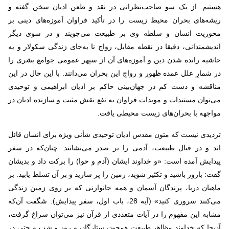
هستیم. از یک سو صاحب‌نظرانی در نقد و طعن ادیان سخن گفته و
ریشه‌های بحران محیط زیست را در تأکید فراوان آموزه‌های دینی بر
محوریت انسان و سلطه وی بر طبیعت می‌جویند و در سوی دیگر
اندیشمندانی، دقیقا در نقطه مقابل، رواج نا به‌جای زندگی سكولار و به
حاشیه رانده شدن دین و آموزه‌های آن از سپهر عمومی جوامع بشری را
در شمارِ علل‌ عمده‌ ظهور و رواج این بحران می‌دانند. با این حال در این
مناقشه و دست کم در جهان‌بینی حاکم بر ادیان ابراهیمی و توحیدی
می‌توان مستندات و مویدات فراوان به نفع نقش مثبت و سازنده ادیان در
مواجهه با بحران‌های زیست محیطی یافت.
تردیدی نیست که متون مقدس ادیان توحیدی شأنی ویژه‌ برای انسان قائل‌
اند و در قبال طبیعت، آدمی را بر صدر می‌نشانند. چنان‌که در سفر
پیدایش آمده است: «و خداوند ایشان (آدم و حوا) را برکت داد و بدیشان
گفت: بارور باشید و تکثیر شوید، زمین را پر سازید و بر آن تسلط یابید. بر
ماهیان دریا، پرندگان آسمان و همه جانوارنی که بر روی زمین زندگی
می‌کنند سروری کنید» (آیه 28، باب اول، سفر پیدایش). شگفت آن‌که
مشابه این مفهوم را در آیات متعددی از قرآن نیز می‌توان سراغ گرفت،
آن‌جا که خداوند مظاهر طبیعت همچون ستارگان و روز و شب و حتی در