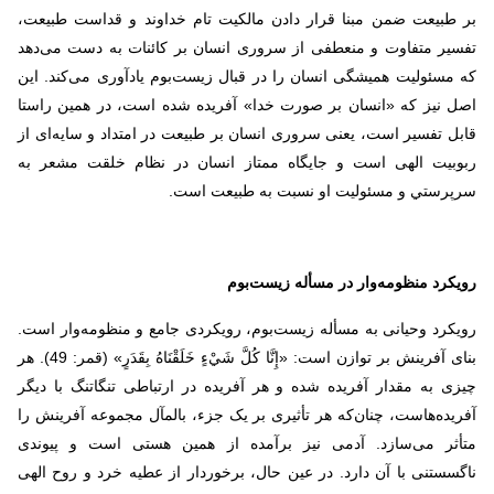
بر طبیعت ضمن مبنا قرار دادن مالکیت تام خداوند و قداست طبیعت،
تفسير متفاوت و منعطفی از سروری انسان بر کائنات به دست می‌دهد
که مسئولیت همیشگی انسان را در قبال زیست‌بوم یادآوری می‌کند. اين
اصل نيز كه «انسان بر صورت خدا» آفريده شده است، در همین راستا
قابل تفسیر است، یعنی سروری انسان بر طبیعت در امتداد و سایه‌ای از
ربوبیت الهی است و جايگاه ممتاز انسان در نظام خلقت مشعر به
سرپرستي و مسئولیت او نسبت به طبیعت است.
رویکرد منظومه‌وار در مسأله زیست‌بوم
رویکرد وحیانی به مسأله زیست‌بوم، رویکردی جامع و منظومه‌وار است.
بنای آفرینش بر توازن است: «إِنَّا كُلَّ شَيْءٍ خَلَقْنَاهُ بِقَدَرٍ» (قمر: 49). هر
چیزی به مقدار آفریده شده و هر آفریده در ارتباطی تنگاتنگ با دیگر
آفریده‌هاست، چنان‌که هر تأثیری بر یک جزء، بالمآل مجموعه آفرینش را
متأثر می‌سازد. آدمی نیز برآمده از همین هستی است و پیوندی
ناگسستنی با آن دارد. در عین حال، برخوردار از عطیه خرد و روح الهی