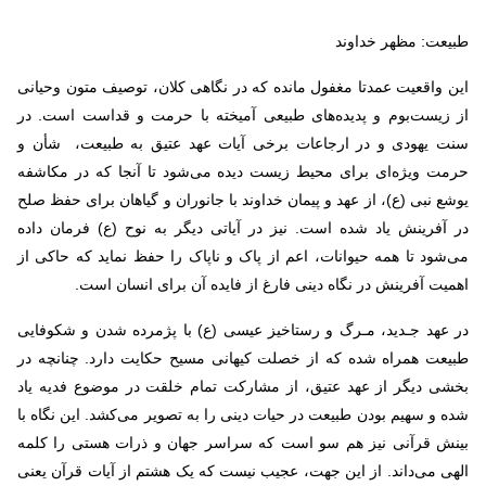
طبیعت: مظهر خداوند
این واقعیت عمدتا مغفول مانده که در نگاهی کلان، توصیف متون وحیانی
از زیست‌بوم و پدیده‌های طبیعی آمیخته با حرمت و قداست است. در
سنت یهودی و در ارجاعات برخی آیات عهد عتیق‌ به طبیعت، شأن و
حرمت ویژه‌ای برای محیط زیست دیده می‌شود تا آنجا که در مکاشفه
یوشع‌ نبی (ع)، از عهد و پیمان خداوند با جانوران‌ و گیاهان‌ برای حفظ صلح
در آفرینش یاد شده است. نیز در آیاتی دیگر به‌ نوح‌ (ع) فرمان‌ داده‌
می‌شود تا همه‌ حیوانات‌، اعم‌ از پاک‌ و ناپاک‌ را حفظ نماید که حاکی از
اهمیت آفرینش در نگاه دینی فارغ از فایده آن برای انسان است.
در عهد جـدید، مـرگ‌ و رستاخیز عیسی‌ (ع‌) با پژمرده ‌شدن‌ و شکوفایی‌
طبیعت‌ همراه‌ شده‌ که‌ از‌ خصلت‌ کیهانی‌ مسیح حکایت دارد. چنانچه در
بخشی دیگر از عهد عتیق، از مشارکت تمام خلقت‌ در موضوع فدیه یاد
شده و سهیم بودن طبیعت در حیات دینی را به تصویر می‌کشد. این نگاه با
بینش قرآنی نیز هم سو است که سراسر جهان و ذرات هستی را کلمه
الهی می‌داند. از این جهت، عجیب نیست که یک هشتم از آیات قرآن یعنی