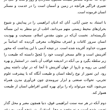
تعبیری فراگیر هرآنچه در زمین و آسمان است را در خدمت و مسخّر
انسان فرموده است.
با استناد به چنین آیاتی، آنان که ادیان ابراهیمی را در پیدایش و شیوع
بحران‌های محیط زیستی متهم می‌دانند، اغلب از دو منظر به این مسأله
نگریسته‌اند. نخست آن‌که در متون مقدس اسلام، مسیحیت و یهودیت
انسان سرور کائنات و اشرف مخلوقات معرفی گردیده که اساساً بر
صورت خداوند آفریده شده است. در نتیجه آدمی با این پنداشت که محور
آفرینش است و عالم مسخر اوست خود را مُحِقّ دانسته که طبیعت را
زیر سلطه بگیرد و بی آنکه در اندیشه عواقب آن باشد، در استثمار و بهره
کشی بی رویه و ناروا از جهان آفرینش تا آنجا که در توان داشته پیش
رود. اين تصور از نوع رابطه انسان و طبيعت آنگاه كه با پیشرفت علوم
تجربي، تحولات صنعتی و ابزار نيرومندي چون فن‌آوري مدرن همراه
مي‌شود، البته مي‌تواند راه را براي بهره كشي افراطي انسان از طبيعت
هموار کند.
دوم آنکه در هر سه سنت ابراهیمی فوق، دنیا همچون معبر و محل گذار
تصویر شده است و نه مقصد و محل استقرار. در نتیجه آدمی به زعم