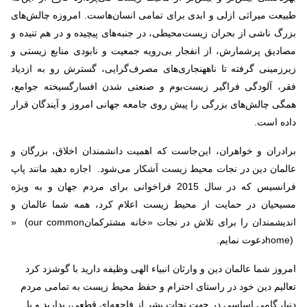
طبیعت میراثی ازلی و ابدی برای تمامی انسان‌هاست. امروزه چالش‌های
بزرگ ناشی از بحران زیست‌محیطی، در جنبه‌های پیچیده و در هم تنیده و
مصادیق پرشمارش، از انفجار بی‌رویه جمعیت و نابودی منابع زیستی و
زیرزمینی گرفته تا ناههنجاری‌های مصرف‌گرایی، گسترش رو به ازدیاد
فقر، آلودگی فراگیر زیست‌بوم و صنعتی شدن افسارگسیخته جوامع،
همگی چالش‌های بزرگی را پیش روی جامعه جهانی امروز و آیندگان قرار
داده است
.
برادران و خواهران، این‌جاست که اهمیت دانشمندان اخلاق، بزرگان و
عالمان دین در نجات محیط زیست آشکار می‌شود. اجازه دهید مانند پاپ
فرانسیس که در سال 2015 فراخوانی برای مردم جهان و به ویژه
مسیحیان در حمایت از محیط زیست اعلام کرد، همه شما عالمان و
اندیشمندان را برای تلاش در نجات «خانه مشترکمان
» (our common
home)
دعوت نمایم
.
امروز شما عالمان دین و وارثان انبیاء الهی وظیفه دارید با گوشزد کرد
تعالیم دین خود در راستای احترام و حفظ محیط زیست به تمامی مردم
دنیا، گامی اساسی در جهت نجات بشر از فاجعه‌‌ای قطعی، بدارید و با