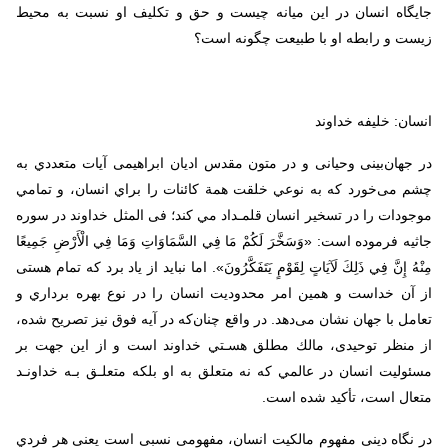
جایگاه انسان در این میانه چیست و حق و تکلیف او نسبت به محیط
زیست و رابطه او با طبیعت چگونه است؟
انسان: خلیفه خداوند
در جهان‌بینی وحیانی و در متون مقدس ادیان ابراهیمی آیات متعددي به
چشم می‌خورد كه به نوعي خلقت همة كائنات را براي انسان، و تمامي
موجودات را در تسخير انسان قلمـداد مي كند؛ فی المثل خداوند در سوره
جاثیه فرموده است: «وَسَخَّرَ لَكُمْ مَا فِي السَّمَاوَاتِ وَمَا فِي الْأَرْضِ جَمِيعًا
مِنْهُ إِنَّ فِي ذَلِكَ لَآيَاتٍ لِقَوْمٍ يَتَفَكَّرُونَ». اما نباید از یاد برد که تمام هستی
از آن خداست و همین امر محدوديت انسان را در نوع بهره برداري و
تعامل با جهان نشان می‌دهد. در واقع چنان‌که در آیه فوق نیز تصریح شده،
از منظر توحیدی، مالك مطلق هسـتي خداوند است و از این جهت بر
مسئوليت انسان در عالمي كه نه متعلق به او بلكه متعلـق بـه خداونـد
متعال است، تأكيد شده است.
در نگاه دینی مفهوم مالكيت انسان، مفهومی نسبی است یعنی هر فردي