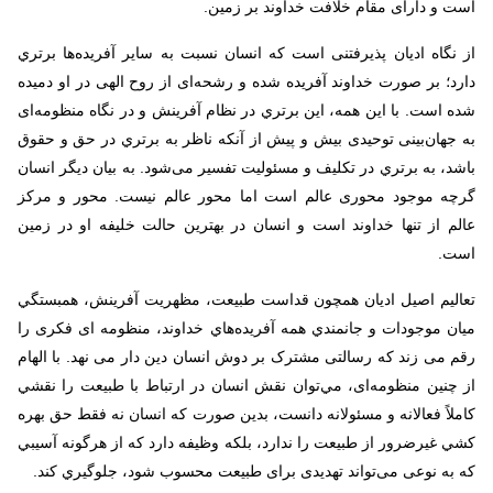
است و دارای مقام خلافت خداوند بر زمین
.
از نگاه ادیان پذیرفتنی است كه انسان نسبت به سایر آفريده‌ها برتري
دارد؛ بر صورت خداوند آفریده شده و رشحه‌ای از روح الهی در او دمیده
شده است. با این همه، اين برتري در نظام آفرینش و در نگاه منظومه‌ای
به جهان‌بینی توحیدی بیش و پیش از آنکه ناظر به برتري در حق و حقوق
باشد، به برتري در تكليف و مسئوليت تفسیر می‌شود. به بیان دیگر انسان
گرچه موجود محوری عالم است اما محور عالم نیست. محور و مرکز
عالم از تنها خداوند است و انسان در بهترین حالت خلیفه او در زمین
است
.
تعاليم اصيل اديان همچون قداست طبيعت، مظهريت آفرینش، همبستگي
ميان موجودات و جانمندي همه آفريده‌هاي خداوند، منظومه ای فکری را
رقم می زند که رسالتی مشترک بر دوش انسان دین دار می نهد. با الهام
از چنين منظومه‌ای، مي‌توان نقش انسان در ارتباط با طبيعت را نقشي
كاملاً فعالانه و مسئولانه دانست، بدين صورت كه انسان نه فقط حق بهره
كشي غيرضرور از طبيعت را ندارد، بلكه وظيفه دارد كه از هرگونه آسيبي
که به نوعی می‌تواند تهدیدی برای طبيعت محسوب شود، جلوگيري كند.