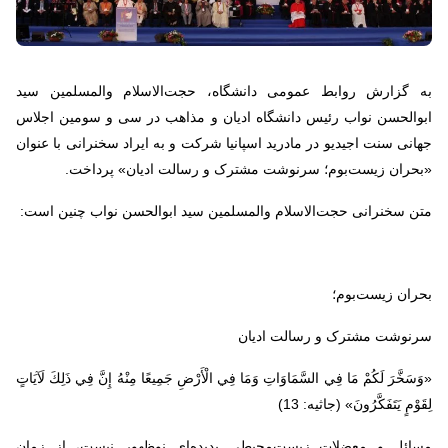
به گزارش روابط عمومی دانشگاه، حجت‌الاسلام والمسلمین سید
ابوالحسن نواب رئیس دانشگاه ادیان و مذاهب در سی و سومین اجلاس
جهانی سنت اجیدیو در مادرید اسپانیا شرکت و به ایراد سخنرانی با عنوان
«بحران زیست‌بوم؛ سرنوشت مشترک و رسالت ادیان» پرداخت
.
متن سخنرانی حجت‌الاسلام والمسلمین سید ابوالحسن نواب چنین است
:
بحران زیست
بوم؛
سرنوشت مشترک و رسالت ادیان
«وَسَخَّرَ لَكُمْ مَا فِي السَّمَاوَاتِ وَمَا فِي الْأَرْضِ جَمِيعًا مِنْهُ إِنَّ فِي ذَلِكَ لَآيَاتٍ
لِقَوْمٍ يَتَفَكَّرُونَ» (جاثیه: 13)
مسائل و معضلات زیست‌محیطی پدیده‌ای نوظهور نیست، از زمان