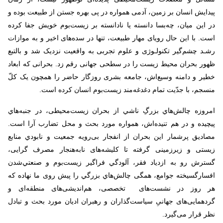
پیدایش انسان بر زمین، آدمی همواره در پی بهره جستن از طبیعت بوده و
در این میان، چه‌بسا دانسته یا نادانسته بر زیست‌بوم خویش جفا کرده
است. با این حال رویای مهار طبیعت، تنها در سده‌های اخیر و به موازات
رشـد چشم‌گیر تكنولـوژی و علوم تجربی به واقعیت نزدیک شد و بالتبع
ظهور بحران محیط زیست را در سطحی جهانی رقم زد. بحرانی که ابعاد
خطیر و دامنه وسیع‌اش، جامعه بشری روزگار حاضر را همچون یک کلّ
منسجم، با جدّیت تمام دغدغه‌مند زیست‌بوم انسان کرده است.
امروزه چالش‌هاي‌ بزرگِ‌ ناشي‌ از بحران‌ زيست‌محيطی، در جنبه‌هاي‌
پيچيده‌ و در هم تنیده‌اش، همواره‌ مورد بحث و محل تضارب آرا‌ است‌.
مصادیق پرشمار این بحران از انفجار بی‌رویه جمعيت‌ و نابودي‌ منابع‌
زیستی و زیرزمینی گرفته تا کلیشه
های نابه‌هنجار مصرف‌ گرایی،
گسترش‌ رو به ازدیاد فقر، آلودگي‌ فراگیر زیست‌بوم و صنعتي‌شدن‌
افسارگسيخته‌ جوامع، همگی چالش‌هاي‌ بزرگي‌ را پيش‌ روی‌ ما نهاده که
هر روز در نشست‌های تخصصی، هم‌اندیشی‌های منطقه‌ای و
گردهمایی‌های جهانیِ سیاست‌گذاران و رهبران ادیان مورد بحث و تبادل
نظر قرار می‌گیرد.