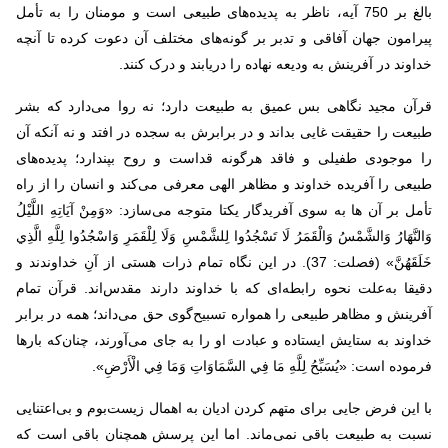
بالغ بر 750 آیه، ناظر به پدیده‌های طبیعی است و مومنان را به تأمل
پیرامون جهان آفاقی و تدبر بر گونه‌های مختلف آن دعوت کرده تا آنچه
خداوند در آفرینش به ودیعه نهاده را دریابند و درک کنند
.
قرآن ‌‌مجید نگاهی بس‌ عمیق به‌ طبیعت‌ دارد؛ نه‌ روا می‌دارد که‌ بشر
طبیعت‌ را حقیقت غایی بداند و در برابرش به‌ سجده‌ در افتد و نه‌ آنکه آن
را موجودی‌ طفیلی و فاقد هرگونه‌ قداست‌ و روح‌ بپندارد؛ پدیده‌های
طبیعی‌ را آفریده خداوند و مظاهر الهی معرفی‌ می‌کند و انسان‌ را از راه
تأمل بر آن ها به‌ سوی آفریدگار یکتا متوجه‌ می‌سازد: «وَمِنْ آيَاتِهِ اللَّيْلُ
وَالنَّهَارُ وَالشَّمْسُ وَالْقَمَرُ لَا تَسْجُدُوا لِلشَّمْسِ وَلَا لِلْقَمَرِ وَاسْجُدُوا لِلَّهِ الَّذِي
خَلَقَهُنَّ» (فصلت: 37). در این نگاه تمام ذرات هستی از آنِ خداوندند و
دقیقا به‌علت‌ نحوه‌ رابطه‌ای‌ که‌ با خداوند دارند مقدس‌اند. قرآن‌ تمام
آفرینش و مظاهر طبیعی را‌ همواره‌ تسبیح‌‌گوی‌ حق‌ می‌داند؛ همه‌ در برابر
خداوند به ستایش ایستاده و عبادت‌ او را به‌ جای‌ می‌آورند، چنان‌که بارها
فرموده است: «يُسَبِّحُ لِلَّهِ مَا فِي السَّمَاوَاتِ وَمَا فِي الْأَرْضِ».
با این فرض جایی برای متهم کردن ادیان به اهمال زیست‌بوم و بی‌اعتنایی
نسبت به طبیعت باقی نمی‌ماند. اما این پرسش همچنان باقی است که