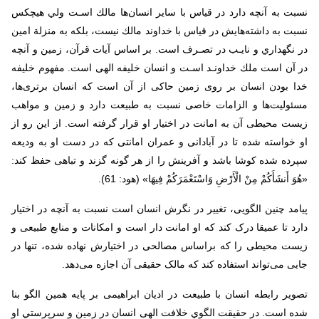
نسبت به آنچه دارد در قياس با ساير انسان‌ها مالك اسـت ولي هيچكس
نسبت به داشته‌هایش در قياس با خداوند مالك نيست، بلكه به منزلة امين
در نگهداري و نايـب در تصـرف است. بر اساس آيات قرآن، زمين و آنچه
در آن است ملك خداونـد اسـت و انسان خلیفه الهی است. مفهوم‌ خلیفه‌
خدا بودن‌ انسان‌ بر روی‌ زمین‌ حاکی از آن است که‌ انسان‌ برتری‌ها،
مسئولیت‌ها و الزامات‌ خاصی‌ نسبت‌ به‌ طبیعت‌ دارد و زمین و مواهب
زیست محیطی آن به امانت در اختیار او قرار گرفته است. از این رو از
او خواسته شده تا در آبادانى و عمران امانتى که در دست او به ودیعه
سپرده شده کوشا باشد و آفرینش را از هر گونه گزند و تباهى حفظ کند:
«هُوَ أَنشَأَکُمْ مِنْ الْأَرْضِ وَاسْتَعْمَرَکُمْ فِیهَا» (هود: 61).
پیامد چنین الگویی، تغییر در نگرش انسان است نسبت به آنچه در اختیار
دارد تا عمیقا درک کند که او امانت دار است و امکانات و منابع طبیعی و
زیست محیطی را که براساس مصالحی در اختیارش نهاده شده، تنها در
جایی می‌تواند استفاده کند که مالک حقیقی آن اجازه می‌دهد.
تصویر رابطه انسان با طبيعت در ادیان ابراهیمی بر پايه همين الگو بنا
شده است. در حقيقت الگوي خلافت الهی انسان در زمین و سرپرستي او