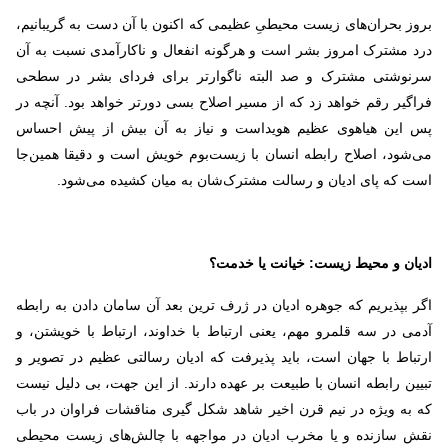
بروز بحران‌های زیست محیطیِ عظیمی که اکنون با آن دست به گریبانیم،
درد مشترک امروز بشر است و هرگونه انفعال و ناکارآمدی نسبت به آن
سرنوشتی مشترک و صد البته ناگوارتر برای فردای بشر در سطحی
فراگیر رقم خواهد زد که از مسیر اصلاح بسی دورتر خواهد بود. آنچه‌ در
پس این هیاهوی عظیم هویداست و نياز به‌ آن‌ بيش‌ از پيش‌ احساس
می‌شود، اصلاح‌ رابطه‌ انسان‌ با زیست‌بوم خویش است‌ و دقیقا همین‌جا
است که پای ادیان و رسالت مشترک‌شان به میان کشیده می‌شود.
ادیان و محیط زیست: خیانت یا خدمت؟
اگر بپذیریم که جوهره ادیان در ژرف‌ ترین بعد آن سامان دادن به رابطه
آدمی در سه قلمرو مهم، یعنی ارتباط با خداوند، ارتباط با خویشتن، و
ارتباط با جهان است، باید پذیرفت که ادیان رسالتی عظیم در تصویر و
تبیین رابطه انسان با طبیعت بر عهده دارند. از این جهت، بی دلیل نیست
که به ویژه در نیم قرن اخیر شاهد شکل گیری مناقشات فراوان در باب
نقش سازنده و یا مخرب ادیان در مواجهه با چالش‌های زیست محیطی