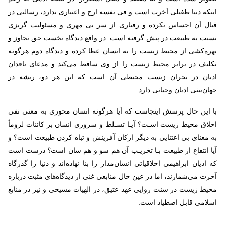
اینکه دنیا طفیلی آخرت است و فی نفسه ارج و اعتباری ندارد، رسالتی در
قبال آن احساس نکرده و رفتاری از سر بی مهری و مسئولیت گریزی
نسبت به طبیعت در پیش گرفته است. در واقع دیدگاه نخست حق تجاوز و
بهره‌کشی از محیط زیست را به انسان عطا کرده و دیدگاه دوم هرگونه
تکلیف در برابر محیط زیست را از وی ساقط می‌کند و مدعای ناقدان
ادیان در بحران زیست محیطی آن است که این هر دو، ریشه در
جهان‌بینی ادیان وحیانی دارد
.
با این حال پرسش اینجاست که آيا هرگونه انسان محوري به معني نفي
اخلاق محيط زيست اسـت؟ آيـا تسـلط و سروري انسان بر کائنات لزوماً
به معناي بی اعتنایی به دیگر ارکان آفرینش و تباه كردن طبیعت است؟ و
آيا انتفاع از طبیعت بـا تخريـب آن هم سو و هم سان است؟ درست است
که ادیان ابراهیمی اخلاقياتي‌ انسان‌مدار را بنا نهاده‌اند و دنیا را گذرگاه
آخرت می‌شمارند،‌ اما در عین حال منابعي‌ غني‌ از ديدگاه‌هاي‌ مثبت‌ درباره‌
محيط‌ زيست‌ در سنت‌ روایی عهد عتيق‌، در الهيات‌ مسيحی و نیز در منابع
اسلامی قابل اصطیاد است
.