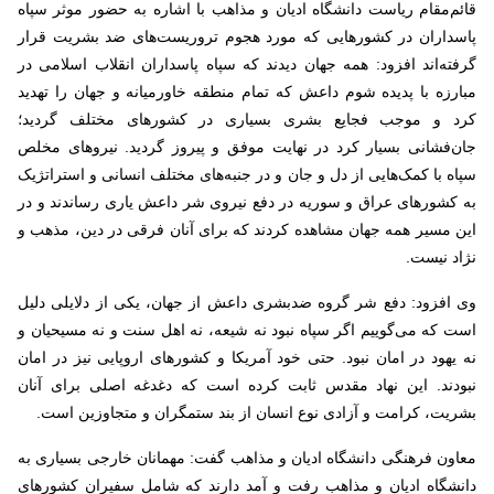
قائم‌مقام ریاست دانشگاه ادیان و مذاهب با اشاره به حضور موثر سپاه
پاسداران در کشورهایی که مورد هجوم تروریست‌های ضد بشریت قرار
گرفته‌اند افزود: همه جهان دیدند که سپاه پاسداران انقلاب اسلامی در
مبارزه با پدیده شوم داعش که تمام منطقه خاورمیانه و جهان را تهدید
کرد و موجب فجایع بشری بسیاری در کشورهای مختلف گردید؛
جان‌فشانی بسیار کرد در نهایت موفق و پیروز گردید. نیروهای مخلص
سپاه با کمک‌هایی از دل و جان و در جنبه‌های مختلف انسانی و استراتژیک
به کشورهای عراق و سوریه در دفع نیروی شر داعش یاری رساندند و در
این مسیر همه جهان مشاهده کردند که برای آنان فرقی در دین، مذهب و
نژاد نیست.
وی افزود: دفع شر گروه ضدبشری داعش از جهان، یکی از دلایلی دلیل
است که می‌گوییم اگر سپاه نبود نه شیعه‌، نه اهل سنت و نه مسیحیان و
نه یهود در امان نبود. حتی خود آمریکا و کشورهای اروپایی نیز در امان
نبودند. این نهاد مقدس ثابت کرده است که دغدغه اصلی برای آنان
بشریت، کرامت و آزادی نوع انسان از بند ستمگران و متجاوزین است.
معاون فرهنگی دانشگاه ادیان و مذاهب گفت: مهمانان خارجی بسیاری به
دانشگاه ادیان و مذاهب رفت و آمد دارند که شامل سفیران کشورهای