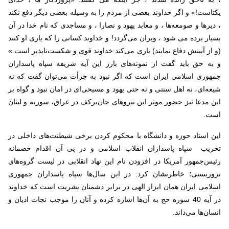
یکتاست!» و اگر خداوند بعضی از مردم را به وسیله بعضی دیگر دفع نکند
، دیرها و صومعه‌ها ، و معابد یهود و نصارا ، و مساجدی که نام خدا در آن
بسیار برده می شود ، ویران می‌گردد! و خداوند کسانی را که یاری او کنند
(و از آیینش دفاع نمایند) یاری می‌کند خداوند قوی و شکست‌ناپذیر است.»
و به حق باید گفت از نمونه‌های بارز این آیه شریفه سپاه پاسداران
جمهوری اسلامی ایران است که اگر نبود به جرأت می‌توان گفت که نه
شیعه‌ای، نه اهل سنتی و نه حتی یهود و مسیحی‌ای در امان نبود و گواه بر
این مدعا نیز حضور موثر این نیروهای جان‌برکف در عراق، سوریه و لبنان
است.
این استاد حوزه و دانشگاه با محکوم کردن برخی شیطنت‌های داخلی در
تخریب سپاه پاسداران انقلاب اسلامی و در پی آن اقدام خصمانه
رئیس‌جمهور آمریکا در افزودن نام این نهاد انقلابی در لیست گروه‌های
تروریستی؛ خاطرنشان کرد: در این سال‌ها سپاه پاسداران جمهوری
اسلامی ایران همان ابزار الهی در برابر دشمنان بشریت است که خداوند
در آیه 40 سوره حج به آن‌ها اشاره کرده و آنان را موجب نجات ادیان و
انسان‌ها می‌داند.