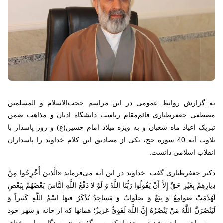
به گزارش روابط عمومی در این مراسم حجت‌الاسلام و المسلمین
مصطفی جعفرطیاری قائم‌مقام ریاست دانشگاه ادیان و مذاهب ضمن
تبریک اعیاد ماه شعبان و به ویژه میلاد امام حسین(ع) و روز پاسدار با
تلاوت آیه 40 سوره حج، یکی از مصادیق این کلام خداوند را پاسداران
انقلاب اسلامی دانست.
دکتر جعفرطیاری گفت: خداوند در این آیه می‌فرماید:«الَّذينَ أُخْرِجُوا مِنْ
دِيارِهِمْ بِغَيْرِ حَقٍّ إِلاَّ أَنْ يَقُولُوا رَبُّنَا اللَّهُ وَ لَوْ لا دَفْعُ اللَّهِ النَّاسَ بَعْضَهُمْ بِبَعْضٍ
لَهُدِّمَتْ صَوامِعُ وَ بِيَعٌ وَ صَلَواتٌ وَ مَساجِدُ يُذْکَرُ فيهَا اسْمُ اللَّهِ کَثيراً وَ
لَيَنْصُرَنَّ اللَّهُ مَنْ يَنْصُرُهُ إِنَّ اللَّهَ لَقَوِيٌّ عَزيزٌ؛ همانها که از خانه و شهر خود
، به ناحق رانده شدند ، جز اینکه می گفتند: «پروردگار ما ، خدای