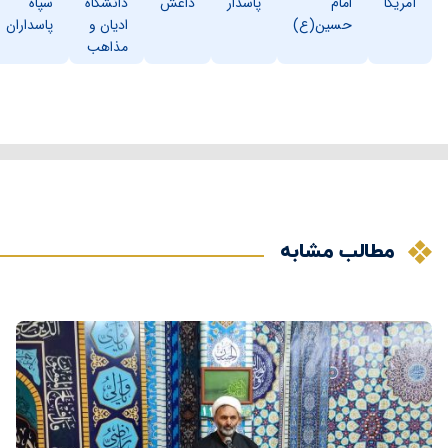
آمریکا
امام
پاسدار
داعش
دانشگاه
سپاه
حسین(ع)
ادیان و
پاسداران
مذاهب
مطالب مشابه