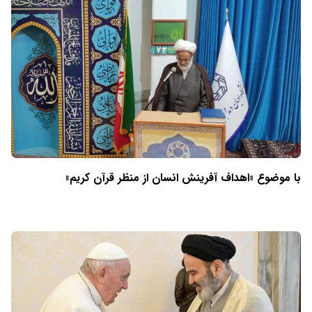
با موضوع «اهداف آفرینش انسان از منظر قرآن کریم»