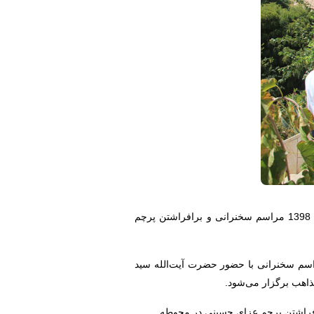
هم‌زمان با آغاز ماه محرم ماه عزای سرور و سالار شهیدان حضرت اباعبدالله الحسین علیه السلام، شنبه نهم شهریورماه 1398 مراسم سخنرانی و برافراشتن پرچم
بط عمومی دانشگاه، به مناسبت آغاز ماه عزای سرور و سالار شهیدان، روز شنبه نهم شهریورماه 1398 مراسم سخنرانی با حضور حضرت آیت‌الله سید
ذاهب برگزار می‌شود.
رافراشتن پرچم عزای حسینی در محوطه