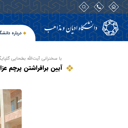
درباره دانشگ
با سخنرانی آیت‌الله بطحایی گلپایگ
آیین برافراشتن پرچم عز