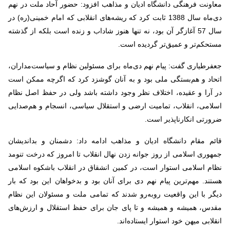
معاونت فرهنگی دانشگاه ادیان و مذاهب افزود: حضور آحاد ملت در نهم
دی‌ماه سال 1388 ثابت کرد که ریشه‌های انقلابی که امام خمینی(ره) در
سال 57 آغازگر آن بود، نه تنها هنوز شاداب و زنده است بلکه از گذشته
مستحکم‌تر و عمیق‌تر گردیده است.
جعفرطیاری گفت: پیام نهم دی‌ماه برای مسئولین نظام و سیاست‌مداران،
اتحاد و هم‌بستگی ملی بود و به آنان گوشزد کرد که اگرچه ممکن است
در آرا و عقیده، اختلاف نظر وجود داشته باشد ولی در حفظ اصل نظام
اسلامی، انقلاب، تمامیت ارضی و استقلال سیاسی، انسجام و هم‌صدایی
ضرورتی انکارناپذیر است.
قائم مقام دانشگاه ادیان و مذاهب ادامه داد: دشمنان و بداندیشان
جمهوری اسلامی از روز جوانه زدن نهال انقلاب تا امروز که درخت تنومد
نظام اسلامی استوار است، در کمین انشقاق در انقلاب باشکوه اسلامی
هستند. مهم‌ترین پیام نهم دی برای آنان بود و بدخواهان این بود که بار
دیگر با این واقعیت روبه‌رو شدند که تمامی ملت و مسئولان این نظام
مقدس، همیشه و همیشه و تا پای جان برای حفظ استقلال و ارزش‌های
انقلابی میهن خود استوار ایستاده‌اند.