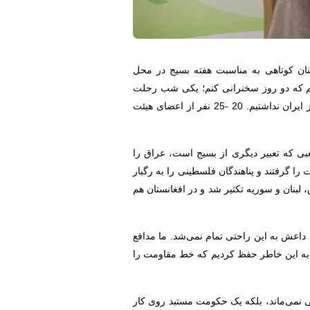
سید ابوالحسن نواب ریاست دانشگاه ادیان و مذاهب روز چهارشنبه هفتم آذرماه 1397 در سخنان کوتاهی به مناسبت هفته بسیج در محل
اشتم که دو روز سخنرانی کنم؛ یکی شب رحلت
امام و دیگری روز بسیج. چون این دو روز در تاریخ ایران بسیار حساس هستند. واقع این است که اگر بسیج نداشتیم، امروز ایران نداشتیم. 20 -25 نفر از اعضای هیئت
عبی که تعبیر دیگری از بسیج است، عراق را
 را گرفتند و پناهندگان فلسطینی را به رگبار
ق، لبنان و سوریه تکثیر شد و در افغانستان هم
ه داعش به این راحتی تمام نمی‌شد. ما مدافع
را به این خاطر حفظ کردیم که خط مقاومت را
 نمی‌ماند، بلکه یک حکومت مستبد روی کار