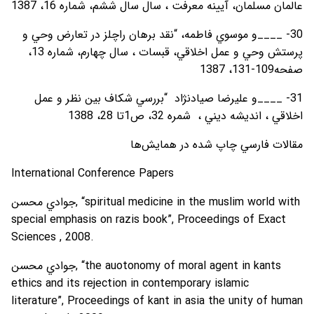
عالمان مسلمان، آيينه معرفت ، سال سال ششم، شماره 16، 1387
30- ____و موسوي فاطمه، “نقد برهان راچلز در تعارض وحي و
پرستش وحي و عمل اخلاقي، قبسات ، سال چهارم، شماره 13،
صفحه109-131، 1387
31- ____و عليرضا صيادنژاد “بررسي شکاف بين نظر و عمل
اخلاقي ، انديشه ديني ، شمره 32، ص1تا 28، 1388
مقالات فارسي چاپ شده در همايش‌ها
International Conference Papers
جوادي محسن, “spiritual medicine in the muslim world with
special emphasis on razis book”, Proceedings of Exact
Sciences , 2008.
جوادي محسن, “the auotonomy of moral agent in kants
ethics and its rejection in contemporary islamic
literature”, Proceedings of kant in asia the unity of human