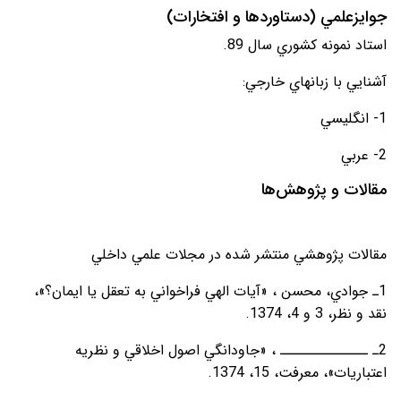
جوايزعلمي (دستاوردها و افتخارات)
استاد نمونه کشوري سال 89.
آشنايي با زبان­هاي خارجي:
1- انگليسي
2- عربي
مقالات و پژوهش‌ها
مقالات پژوهشي منتشر شده در مجلات علمي داخلي
1ـ جوادي، محسن ، «آيات الهي فراخواني به تعقل يا ايمان؟»،
نقد و نظر، 3 و 4، 1374.
2ـ ــــــــــــــ ، «جاودانگي اصول اخلاقي و نظريه
اعتباريات»، معرفت، 15، 1374.