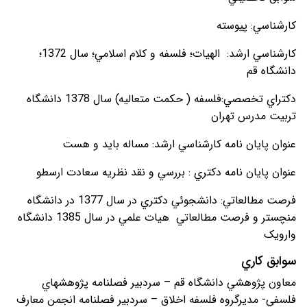
کارشناسي: پيوسته
کارشناسي ارشد: الهيات؛ فلسفه و کلام اسلامي؛ سال 1372؛
دانشگاه قم
دکتراي تخصصي:فلسفه ( حکمت متعاليه) سال 1378 دانشگاه
تربيت مدرس تهران
عنوان پايان نامه کارشناسي ارشد: مساله بايد و هست
عنوان پايان نامه دکتري : بررسي و نقد نظريه سعادت ارسطو
فرصت مطالعاتي: دانشجوئي دکتري در سال 1377 در دانشگاه
منچستر و فرصت مطالعاتي هيات علمي در سال 1385 دانشگاه
وارويک
سوابق کاري
معاون پژوهشي دانشگاه قم – سردبير فصلنامه پژوهشهاي
فلسفي- مديرگروه فلسفه اخلاق – سردبير فصلنامه انجمن معارف