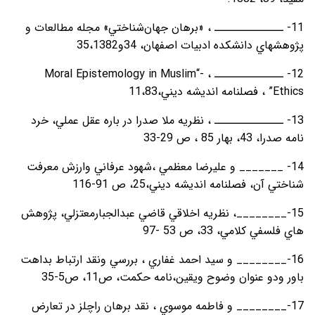
11- ــــــــــــــ ، «برهان جهان‌شناختي» مجله مطالعات و
پژوهشهاي دانشکده ادبيات اصفهان، 34و35،1382
12- ــــــــــــــ ، -“Moral Epistemology in Muslim
Ethics” ، فصلنامه انديشه ديني،11،83
13- ــــــــــــــ ، نظريه ملا صدرا در باره عقل عملي، خرد
نامه صدرا، 43، بهار 85 ، ص 29-33
14- _______ و عليرضا معظمي ،شهود عرفاني وارزش معرفت
شناختي آن، فصلنامه انديشه ديني،25، ص 91-116
15-________، نظريه اخلاقي قاضي عبدالجبارمعتزلي، پژوهش
هاي فلسفي کلامي، 33، ص 53 -97
16-________ و سيد احمد غفاري ، بررسي ونقد ارتباط بداهت
باور ودو عنوان وضوح ويقين،نامه حکمت، ص11، ص5-35
17-________ و فاطمه موسوي ، نقد برهان راچلز در تعارض