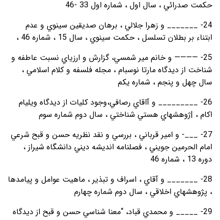
حکمت صدرائي ، سال اول ، شماره اول 33 -46
24- _______ و زهرا جلالي ، برهان صديقين سينوي و عدم
ابتناء بر بطلان تسلسل ، حکمت سينوي ، سال 15 ، شماره 46 ،
25- ———— و خانم مير شمسي، گزارش و ارزياي نسبت عاطفه و
شناخت از ديدگاه مارتا نوسبام ، مجله فلسفه و کلام اسلامي ،
سال چهل و پنجم ، شماره يکم
26- _________ و آاقاي رصافي،وجود کليات از ديدگاه ويليام
اکام ، |ژوهشهاي هستي شناختي ، سال دوم شماره سوم
27- ___- و امير قرباني ، بررسي و نقد نظريه حسن و قبح شرعي
امام الحرمين جويني ، فصلنامه انديشه ديني دانشگاه شيراز ،
دوره 13 ، شماره 46
28- _______ و آقاي ، اسراف و تبذير ، ماهيت عوامل و پيامدها
، پژوهشهاي اخلاقي ، سال دوم شماره چهارم
29- _____ و محمدي قباد، “معنا شناسي حسن و قبح از ديدگاه