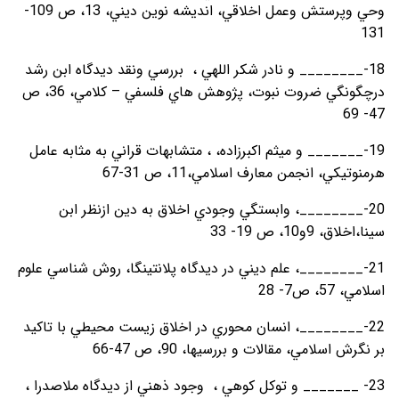
وحي وپرستش وعمل اخلاقي، انديشه نوين ديني، 13، ص 109-
131
18-________ و نادر شکر اللهي ، بررسي ونقد ديدگاه ابن رشد
درچگونگي ضروت نبوت، پژوهش هاي فلسفي – کلامي، 36، ص
47- 69
19-_______ و ميثم اکبرزاده، ، متشابهات قراني به مثابه عامل
هرمنوتيکي، انجمن معارف اسلامي،11، ص 31-67
20-________، وابستگي وجودي اخلاق به دين ازنظر ابن
سينا،اخلاق، 9و10، ص 19- 33
21-________، علم ديني در ديدگاه پلانتينگا، روش شناسي علوم
اسلامي، 57، ص7- 28
22-________، انسان محوري در اخلاق زيست محيطي با تاکيد
بر نگرش اسلامي، مقالات و بررسيها، 90، ص 47-66
23- _______ و توکل کوهي ، وجود ذهني از ديدگاه ملاصدرا ،