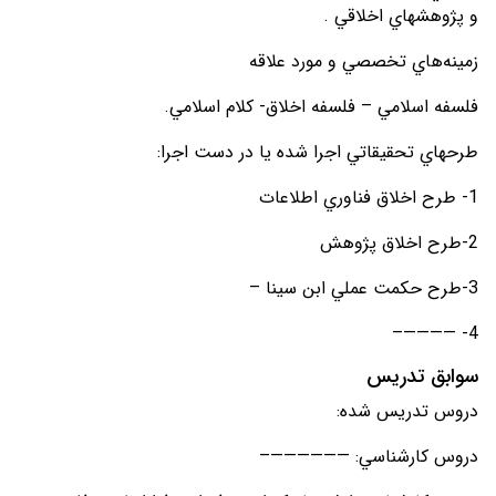
و پژوهشهاي اخلاقي .
زمينه­‌هاي تخصصي و مورد علاقه
فلسفه اسلامي – فلسفه اخلاق- کلام اسلامي.
طرح­هاي تحقيقاتي اجرا ­شده يا در دست اجرا:
1- طرح اخلاق فناوري اطلاعات
2-طرح اخلاق پژوهش
3-طرح حکمت عملي ابن سينا –
4- ————–
سوابق تدريس
دروس تدريس شده:
دروس کارشناسي: ——————–