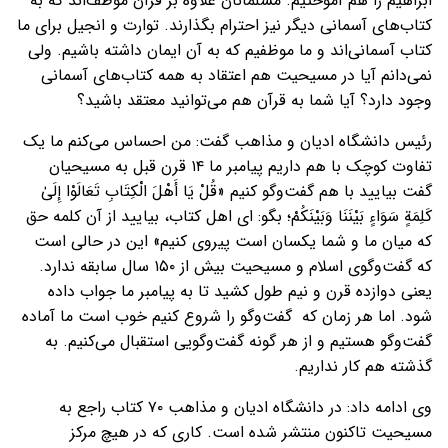
ابراهیم را هم آموختیم. مسلمانان علاوه بر قرآن موظف‌اند که به
کتاب‌های آسمانی دیگر نیز احترام بگذارند. توارت و انجیل برای ما
کتاب آسمانی‌اند و ما موظفیم که به آن ایمان داشته باشیم. ولی
نمی‌دانم آیا در مسیحیت هم اعتقاد به همه کتاب‌های آسمانی
وجود دارد؟ آیا شما به قرآن هم می‌توانید معتقد باشید؟
رئیس دانشگاه ادیان و مذاهب گفت: من احساس می‌کنم ما یک
تفاوت کوچک با هم داریم پیامبر ما ۱۴ قرن قبل به مسیحیان
گفت بیایید با هم گفت‌وگو کنیم «قُلْ يَا أَهْلَ الْكِتَابِ تَعَالَوْا إِلَىٰ
كَلِمَةٍ سَوَاءٍ بَيْنَنَا وَبَيْنَكُمْ؛ بگو: ای اهل کتاب، بیایید از آن کلمه حق
که میان ما و شما یکسان است پیروی کنیم» این در حالی است
که گفت‌وگوی اسلام و مسیحیت بیش از ۱۵۰ سال سابقه ندارد.
یعنی دوازده قرن و نیم طول کشید تا به پیامبر ما جواب داده
شود. اما هر زمان که گفت‌وگو را شروع کنیم خوب است ما آماده
گفت‌وگو هستیم و از هر گونه گفت‌وگویی استقبال می‌کنیم. به
گذشته هم کار نداریم.
وی ادامه داد: در دانشگاه ادیان و مذاهب ۷۰ کتاب راجع به
مسیحیت تاکنون منتشر شده است. کاری که در هیچ مرکز