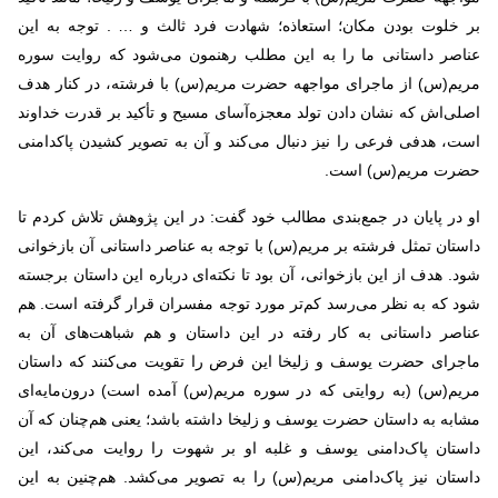
بر خلوت بودن مکان؛ استعاذه؛ شهادت فرد ثالث و … . توجه به این
عناصر داستانی ما را به این مطلب رهنمون می‌شود که روایت سوره
مریم(س) از ماجرای مواجهه حضرت مریم(س) با فرشته، در کنار هدف
اصلی‌اش که نشان دادن تولد معجزه‌آسای مسیح و تأکید بر قدرت خداوند
است، هدفی فرعی را نیز دنبال می‌کند و آن به تصویر کشیدن پاکدامنی
حضرت مریم(س) است
.
او در پایان در جمع‌بندی مطالب خود گفت: در این پژوهش تلاش کردم تا
داستان تمثل فرشته بر مریم(س) با توجه به عناصر داستانی آن بازخوانی
شود. هدف از این بازخوانی، آن بود تا نکته‌ای درباره این داستان برجسته
شود که به نظر می‌رسد کم‌تر مورد توجه مفسران قرار گرفته است. هم
عناصر داستانی به کار رفته در این داستان و هم شباهت‌های آن به
ماجرای حضرت یوسف و زلیخا این فرض را تقویت می‌کنند که داستان
مریم(س) (به روایتی که در سوره مریم(س) آمده است) درون‌مایه‌ای
مشابه به داستان حضرت یوسف و زلیخا داشته باشد؛ یعنی هم‌چنان که آن
داستان پاک‌دامنی یوسف و غلبه او بر شهوت را روایت می‌کند، این
داستان نیز پاک‌دامنی مریم(س) را به تصویر می‌کشد. هم‌چنین به این