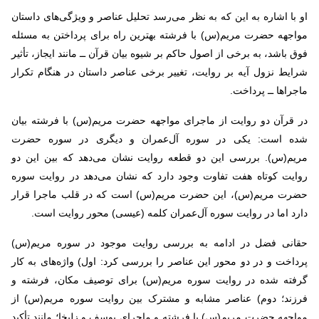
او با اشاره به این که به نظر می‌رسد تحلیل عناصر و ویژگی‌های داستان
مواجهه حضرت مریم(س) با فرشته بهترین راه برای پرداختن به مسئله
فوق باشد، به برخی از اصول حاکم بر شیوه بیان قرآن ــ مانند ایجاز، تأثیر
شرایط نزول آیه بر روایت، تغییر برخی عناصر داستان در هنگام تکرار
ماجراها ــ پرداخت
.
در قرآن دو روایت از ماجرای مواجهه حضرت مریم(س) با فرشته بیان
شده است: یکی در سوره آل‌عمران و دیگری در سوره حضرت
مریم(س). بررسی این دو قطعه روایت نشان می‌دهد که بین این دو
روایت کوتاه هفت تفاوت وجود دارد که نشان می‌دهد در روایت سوره
حضرت مریم(س)، این حضرت مریم(س) است که در قلب ماجرا قرار
دارد اما در روایت سوره آل‌عمران کلمه (عیسی) محور روایت است
.
حقانی فضل در ادامه به بررسی روایت موجود در سوره مریم(س)
پرداخت و در دو محور این عناصر را بررسی کرد: اول) واژه‌های به کار
گرفته شده در روایت سوره مریم(س) برای توصیف مکان، فرشته و
فرزند؛‌ دوم) عناصر مشابه و مشترک بین روایت سوره مریم(س) از
مواجهه حضرت مریم(س) با فرشته و ماجرای یوسف و زلیخا؛ مانند تأکید