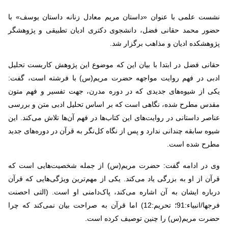
نشست علمی با عنوان «داستان مریم معادل زنانه داستان یوسف» با
حضور محمد حقانی فضل، دانشجوی دکتری ادیان تطبیقی و پژوهشگر
پژوهشکده ادیان و مذاهب برگزار شد
.
حقانی فضل در ابتدا با بیان این که موضوع این پژوهش کاربست تحلیل
ادبی در فهم روایت مواجهه حضرت مریم(س) با فرشته است، گفت:
یکی از شیوه‌های جدیدی که در دوره مدرن، جهت تفسیر و فهم متون
مقدس مطرح شده، نگاهی است که بر اساس تحلیل ادبی متن و بررسی
عناصر داستانی در روایت‌های این کتاب‌ها در فهم آن‌ها تلاش می‌کند. این
شیوه سابقه چندانی ندارد و پس از نگاه کل‌نگر به قرآن در دوره‌های جدید
مطرح شده است.
وی در ادامه گفت: حضرت مریم(س) از جمله شخصیت‌هایی است که
قرآن از او به بزرگی یاد می‌کند. یکی از مهم‌ترین ویژگی‌هایی که قرآن
درباره ایشان به آن اشاره می‌کند، پاک‌دامنی او است. (التی احصنت
فرجها/انبیاء:91؛ تحریم:12) اما قرآن به صراحت بیان نمی‌کند که چرا
حضرت مریم(س) را چنین توصیف کرده است
.