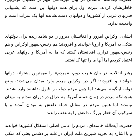
خاطرنشان کردند: عبرت اول برای همه دولتها این است که پشتیبانی
قدرتهای غربی از کشورها و دولتهای دست‌نشانده آنها یک سراب است و
واقعیت ندارد.
ایشان، اوکراینِ امروز و افغانستانِ دیروز را دو شاهد زنده برای دولتهای
متکی به آمریکا و اروپا خواندند و افزودند: هم رئیس‌جمهور اوکراین و هم
رئیس‌جمهور فراریِ افغانستان گفتند که ما به آمریکا و دولتهای غربی
اعتماد کردیم اما آنها ما را تنها گذاشتند.
رهبر انقلاب، در بیان عبرت دوم، «مردم» را مهمترین پشتوانه دولتها
خواندند و افزودند: اگر در اوکراین مردم وارد میدان می‌شدند، وضع
دولت اینگونه نمی‌شد اما چون مردم دولت را قبول نداشتند وارد نشدند.
همچنانکه مردم در زمان حمله آمریکا به عراق در دوران صدام به میدان
نیامدند اما همین مردم در مقابل حمله داعش به میدان آمدند و با
سرکوب آن خطر بزرگ، داعش را به عقب راندند.
حضرت آیت‌الله خامنه‌ای، مردم را عامل اصلی استقلال کشورها خواندند
و با اشاره به تجربه شیرین ملت ایران در غلبه بر دشمن بعثی که متکی