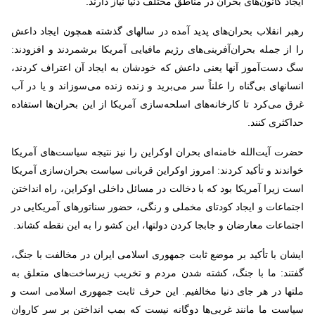
ایجاد کانون‌های بحران در مناطق مختلف دنیا نیاز دارند.
رهبر انقلاب بحران‌های پدید آمده در سالهای گذشته همچون ایجاد داعش
را از جمله بحران‌آفرینی‌های رژیم مافیایی آمریکا برشمردند و افزودند:
سگ دست‌آموز آنها یعنی داعش که خودشان به ایجاد آن اعتراف کردند،
انسانهای بی‌گناه را علناً سر می‌برید و زنده زنده می‌سوزاند و یا در آب
غرق می‌کرد تا کارخانه‌های اسلحه‌سازی آمریکا از این بحران‌ها استفاده
حداکثری کنند.
حضرت آیت‌الله خامنه‌ای بحران اوکراین را نیز نتیجه سیاست‌های آمریکا
خواندند و تأکید کردند: امروز اوکراین قربانی سیاست بحران‌سازی آمریکا
است زیرا آمریکا بود که با دخالت در مسائل داخلی اوکراین، راه انداختن
اجتماعات و ایجاد کودتای مخملی و رنگی، حضور سناتورهای آمریکایی در
اجتماعات معارضان و جابجا کردن دولتها، این کشو را به این نقطه کشاند.
ایشان با تأکید بر موضع ثابت جمهوری اسلامی ایران در مخالفت با جنگ،
گفتند: ما با جنگ، کشته شدن مردم و تخریب زیرساخت‌های متعلق به
ملتها در هر جای دنیا مخالفیم. این حرف ثابت جمهوری اسلامی است و
سیاست ما مانند غربی‌ها دوگانه نیست که بمب انداختن بر سر کاروان