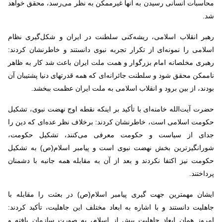
محاسبات انسانی رسیدن به آنها غیرممکن به نظر می‌رسد، محقق خواهد
شد.
رهبر انقلاب اسلامی، ریشه‌کنی سلطنت در ایران و شکل‌گیری نظام
اسلامی را نمونه‌ای از تکرار تجربه نبوی دانستند و خاطرنشان کردند:
رهبری مخلصانه امام بزرگوار و همت ملت ایران باعث شد کار به ظاهر
ناممکن محقق شود و سلطنت جائرانه‌ای که همه قدرتهای دنیا پشتیبان آن
بودند، از بین برود و انقلاب اسلامی به ملت ایران عظمت ببخشد.
حضرت آیت‌الله خامنه‌ای با تأکید بر اینکه نقطه اوج نهضت نبوی، تشکیل
حکومت اسلامی است، خاطرنشان کردند: برخلاف نظر عده‌ای که دین را
جدای از سیاست و حکومت معرفی می‌کنند، تشکیل حکومت،
شورانگیزترین بخش نهضت نبوی است و پیامبر اسلام(ص) به تشکیل
حکومت نیز اکتفا نکردند و بعد از آن به مقابله همه جانبه با دشمنان
پرداختند.
ایشان مهمترین جهت گیری پیامبر اسلام(ص) در بعثت را مقابله با
جاهلیت دانستند و با اشاره به ابعاد مختلف این جاهلیت، تأکید کردند:
امروز همان ابعاد جاهلیت پیش از اسلام، به صورت سازمان یافته و