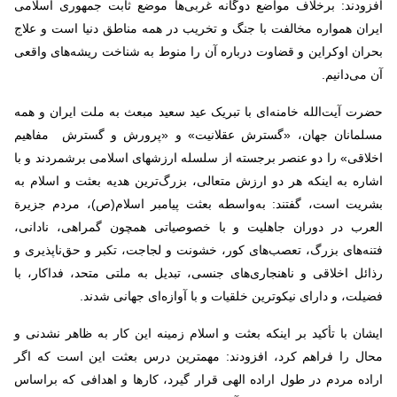
افزودند: برخلاف مواضع دوگانه غربی‌ها موضع ثابت جمهوری اسلامی
ایران همواره مخالفت با جنگ و تخریب در همه مناطق دنیا است و علاج
بحران اوکراین و قضاوت درباره آن را منوط به شناخت ریشه‌های واقعی
آن می‌دانیم.
حضرت آیت‌الله خامنه‌ای با تبریک عید سعید مبعث به ملت ایران و همه
مسلمانان جهان، «گسترش عقلانیت» و «پرورش و گسترش مفاهیم
اخلاقی» را دو عنصر برجسته از سلسله ارزشهای اسلامی برشمردند و با
اشاره به اینکه هر دو ارزش متعالی، بزرگ‌ترین هدیه بعثت و اسلام به
بشریت است، گفتند: به‌واسطه بعثت پیامبر اسلام(ص)، مردم جزیرة
العرب در دوران جاهلیت و با خصوصیاتی همچون گمراهی، نادانی،
فتنه‌های بزرگ، تعصب‌های کور، خشونت و لجاجت، تکبر و حق‌ناپذیری و
رذائل اخلاقی و ناهنجاری‌های جنسی، تبدیل به ملتی متحد، فداکار، با
فضیلت، و دارای نیکوترین خلقیات و با آوازه‌ای جهانی شدند.
ایشان با تأکید بر اینکه بعثت و اسلام زمینه این کار به ظاهر نشدنی و
محال را فراهم کرد، افزودند: مهمترین درس بعثت این است که اگر
اراده مردم در طول اراده الهی قرار گیرد، کارها و اهدافی که براساس