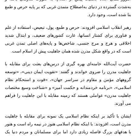
به‌شدت گسترده در دنیای به‌اصطلاح متمدن غربی که بر پایه حرص و طمع
بنا شده است، وجود دارد.
رهبر انقلاب اسلامی افزودند: حرص و طمع، پول، تبعیض، استفاده از علم
و فناوری برای کشتار انسانها، غارت کشورهای ضعیف، و ابتذال شدید
اخلاقی و هرج و مرج جنسی، شاخص‌ها و پایه‌های اصلی تمدن غربی
است که در واقع شکل مدرن شده همان جاهلیت پیش از اسلام است.
حضرت آیت‌الله خامنه‌ای بهره گیری از درس‌های بعثت برای مقابله با
جاهلیت مدرن را ضروی خواندند و گفتند: «تقویت ایمان دینی»، «توسعه
گروههای مؤمن و مقاوم در سراسر جهان»، «قوت و استحکام نظام
اسلامی»، «برنامه خردمندانه و حکمت آمیز» و «شناخت وسیع مختصات
جاهلیت مدرن» عواملی هستند که زمینه مقابله با این جاهلیت را فراهم
می آورند.
ایشان با تأکید بر اینکه نظام اسلامی یک نمونه برای مقابله با جاهلیت
مدرن است، افزودند: با اینکه نظام اسلامی هنوز در نیمه راه است و هنور
با هدفهای بزرگ فاصله زیادی دارد اما برای مسلمانان و مردم دنیا یک