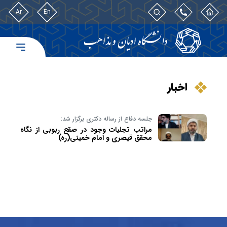
Ar
En
اخبار
جلسه دفاع از رساله دکتری برگزار شد:
مراتب تجليات وجود در صقع ربوبی از نگاه
محقق قيصری و امام خمينی(ره)