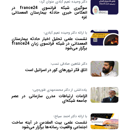
دکتر وحیده نعیم آبادی عنوان کرد؛
سوگیری شبکه فرانسوی france24 در
انعکاس خبری حادثه بیمارستان المعمدانی
غزه
با ارائه دکتر وحیده نعیم آبادی؛
نشست علمی تحلیل اخبار حادثه بیمارستان
المعمدانی در شبکه فرانسوی زبان france24
برگزار می‌شود
دکتر شاهین صادقی نسب:
اتاق فکر ترور‌های کور در اسرائیل است
یادداشتی از دکتر محمدمهدی فتوره‌چی؛
الزامات ارتباطات مدرن سازمانی در عصر
جامعه شبکه‌ای
با ارائه دکتر احمد سیاح؛
نشست علمی بیت المقدس در آینه ساخت
اجتماعی واقعیت رسانه‌ها برگزار می‌شود