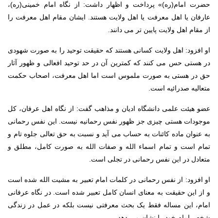
حضرت امام(ره)» پرداخت و اظهار داشت: از نگاه امام خمینی(ره)،
عارفان یا اهل معرفت یا اهل ولایت هستند. ایشان مقام اهل معرفت را
از مقام اهل ولایت پایین تر می دانند.
او افزود: اهل ولایت کسانی هستند که حقیقت توحید را به صورت شهودی
در هستی حس می کنند که کمترین آن در حد توحید افعالی و ظهور آثار
حق در هستی به صورت ملموس است اما اهل معرفت، اصحاب حکمت
متعالیه صدرائیه است.
عضو هیئت علمی دانشگاه ادیان و مذاهب گفت: از نگاه اهل عرفان، کل
موجودات هستی چیزی جز ظهور نفس رحمانیه نیست. این نفس رحمانی
به عنوان ماده کائنات به حساب می آید و نسبت به حق تعالی جلوه تام و
تمام است و تمام اسماء الله و صفات الله به صورت کامل، مطلق و
متعادل در این نفس رحمانی در تجلی است.
او افزود: از نفس رحمانی در کلمات امام تعبیر به مشیت الله شده است
و از این حقیقت به معنای انسان کامل تعبیر شده است. در نگاه عرفانی
امام، این مساله فقط یک بحث معرفتی نیست بلکه در عمل در زندگی
شخص امام خود را نشان می دهد.