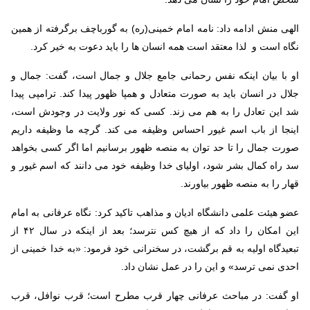
الهی منش ادامه داد: نامه امام خمینی(ره) به گورباچف برگرفته از همین
نگاه است و لذا معتقد است همه انسان ها را باید دعوت به خیر کرد.
او با بیان اینکه نفس رحمانی جامع جلال و جمال است، گفت: جمال و
جلال در انسان باید به صورت متعادل و همپا ظهور پیدا کند. ترامپی پیدا
شد این تعادل را به هم می زند. کسی که نور ولایت در وجودش است،
اینجا از باب اسم غیور احساس وظیفه می کند. گرچه ما وظیفه داریم
صورت جمال را تا حد توان به منصه ظهور برسانیم اما اگر کسی بخواهد
سد راه کمال بشر شود، اولیای خدا وظیفه خود می دانند که اسم غیور و
قهار را به منصه ظهور بیاورند.
عضو هیئت علمی دانشگاه ادیان و مذاهب تاکید کرد: نگاه عرفانی به امام
این امکان را داد که از هیچ کس نترسد؛ بعد از اینکه در سال ۴۲ از
تبعیدگاه اولیه به قم برگشت، در سخنرانی خود فرمود: «به خدا خمینی از
احدی نمی ترسد» و این را در عمل نشان داد.
او گفت: در مباحث عرفانی چهار قرب مطرح است؛ قرب نوافل، قرب