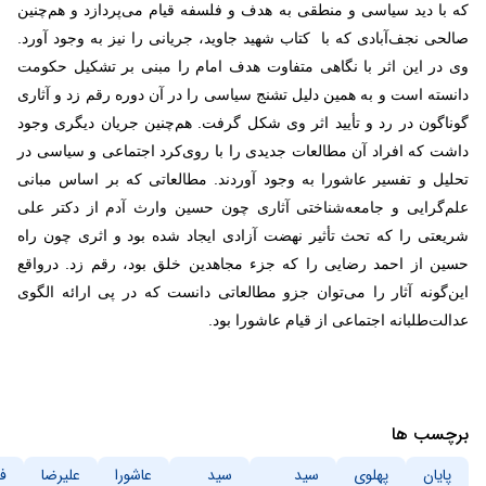
که با دید سیاسی و منطقی به هدف و فلسفه قیام می
پردازد و هم
چنین
صالحی نجف
آبادی که با کتاب شهید جاوید، جریانی را نیز به وجود آورد.
وی در این اثر با نگاهی متفاوت هدف امام را مبنی بر تشکیل حکومت
دانسته است و به همین دلیل تشنج سیاسی را در آن دوره رقم زد و آثاری
گوناگون در رد و تأیید اثر وی شکل گرفت. هم
چنین جریان دیگری وجود
داشت که افراد آن مطالعات جدیدی را با روی
کرد اجتماعی و سیاسی در
تحلیل و تفسیر عاشورا به وجود آوردند. مطالعاتی که بر اساس مبانی
علم
گرایی و جامعه
شناختی آثاری چون حسین وارث آدم از دکتر علی
شریعتی را که تحث تأثیر نهضت آزادی ایجاد شده بود و اثری چون راه
حسین از احمد رضایی را که جزء مجاهدین خلق بود، رقم زد. درواقع
این
گونه آثار را می
توان جزو مطالعاتی دانست که در پی ارائه الگوی
عدالت
طلبانه اجتماعی از قیام عاشورا بود.
برچسب ها
پایان
پهلوی
سید
سید
عاشورا
علیرضا
ف