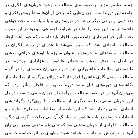
جمله عناصر مؤثر بر طبقه
بندی مطالعات، وجود جریان
های فکری در
جامعه این دوره است. جریان
هایی که برخی از آن
ها منشأ روشن
فکری و
ضد دینی و برخی دیگر ریشه در دین
مداری و یا سیاست و تجددخواهی
داشتند. زمینه این تعدد را شاید در شرایط اجتماعی موجود در این دوره،
تحت تأثیر خرافه
پنداری جامعه دوره قاجار باید دانست که خود باعث ایجاد
مطالعات انتقادی شد، که سبب می
شد تا عده
ای از روشن
فکران در
مطالعات و نقدهای تند خویش به عنوان مبارزه با باورهای خرافیِ مذهبی
در اصل به حذف مذهب و شعائر عاشورا و عزاداری بپردازند. در
طبقه
بندی مطالعات عاشوراییِ این دوره می
توان دسته
ای را در گونه
مطالعات مقتل
نگاری عاشورا قرار داد که درواقع این
گونه از مطالعات از
نگاشته
های دوره
های قبل مانند دوره صفویه و قاجار متأثر بوده که
می
توان آن
ها را در طبقه مطالعات برآمده از جریان سنتی دانست. از دل
این جریان سنتی، طبقه دیگری از مطالعات با روی
کرد دگراندیشی
انتقادی سنتی پدیدار شد که این طبقه از مطالعات به طرح نظرات و
انتقادات خویش در باب عاشورا و مناسک آن می
پرداخت. گونه
ای دیگر،
مطالعات افرادی از جریان مذهبی بود که علی
رغم مذهبی بودن، می
توان
آن
ها را نواندیش نیز دانست. همانند شهید مطهری در اثر حماسه حسینی