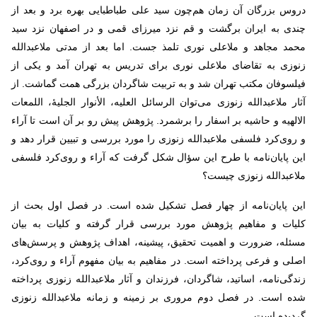
دروس بزرگان آن زمان هم‌چون سید علی طباطبایی بهره برد و بعد از
چندی به ایران برگشت و قم نزد میرزای قمی و در اصفهان نزد سید
محمد مجاهد و ملاعلی نوری تلمذ جست. اما بعد از مدتی ملاعبدالله
زنوزی به تقاضای ملاعلی نوری برای تدریس به تهران آمد و یکی از
فیلسوفان مکتب تهران شد و به تربیت شاگردان بزرگی همت گماشت. از
آثار ملاعبدالله زنوزی می‌توان الرسائل العلیه، الأنوار الجلیۀ، اللمعات
الالهیه و حاشیه بر اسفار را برشمرد. پژوهش پیش رو بر آن است تا آراء
و روی‌کرد فلسفی ملاعبدالله زنوزی را مورد بررسی و تبیین قرار دهد و
این پایان‌نامه با طرح این سؤال شکل گرفت که آراء و روی‌کرد فلسفی
ملاعبدالله زنوزی چیست؟
این پایان‌نامه از چهار فصل تشکیل شده است. در فصل اول بحث از
کلیات و مفاهیم پژوهش مورد بررسی قرار گرفته و کلیات به بیان
مسئله، ضرورت و اهمیت تحقیق، پیشینه، اهداف پژوهش و پرسش‌های
اصلی و فرعی پرداخته است. در مفاهیم به بیان مفهوم آراء و روی‌کرد،
زندگی‌نامه، اساتید، شاگردان، فرزندان و آثار ملاعبدالله زنوزی پرداخته
شده است. در فصل دوم مروری بر زمینه و زمانه ملاعبدالله زنوزی
گردیده است
.