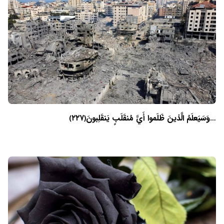
…وَسَيَعلَمُ الَّذينَ ظَلَموا أَيَّ مُنقَلَبٍ يَنقَلِبونَ﴿۲۲۷﴾