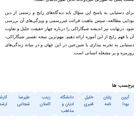
برای دستیابی به پاسخ این سؤال باید دیدگاه‌های رایج و رسمی از دین
بودایی مطالعه، سپس ماهیت قرائت غیررسمی و ویژگی‌های آن بررسی
شود. درنهایت نیز اندیشه شیگاراکی را درباره چهار حقیقت جلیل و تفاوت
آن با فهم رایج از این آموزه ارائه دهیم. مهم‌ترین نتیجه تفسیر شیگاراکی،
دستیابی به تجربه بیداری یا شین‌جین در این جهان و در میانه زندگی‌های
روزمره و پر مشغله انسانی است.
برچسب ها
آیین
پایان
خلیل
دانشگاه
زینب
علیرضا
کارش
بودا
نامه
قنبری
ادیان و
کاملان
شجاعی
ارشد
مذاهب