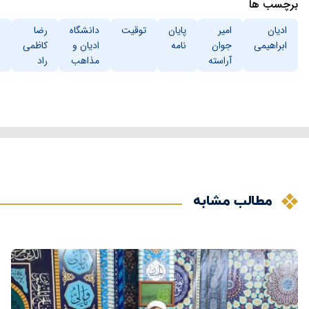
برچسب ها
ادیان
امیر
پایان
توقیت
دانشگاه
رضا
س
ابراهیمی
جوان
نامه
ادیان و
کاظمی
ص
آراسته
مذاهب
راد
مطالب مشابه