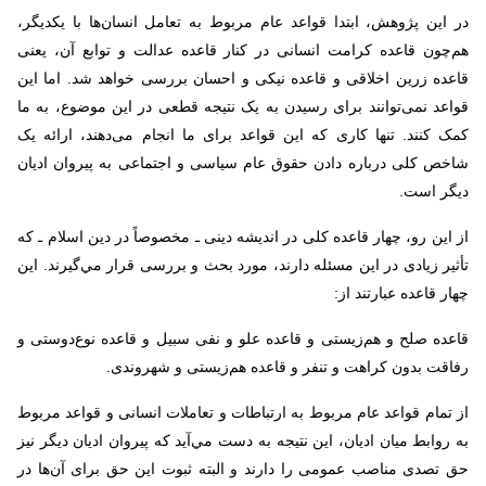
در اين پژوهش، ابتدا قواعد عام مربوط به تعامل انسان‌ها با یکدیگر،
هم‌چون قاعده کرامت انسانی در کنار قاعده عدالت و توابع آن، یعنی
قاعده زرين اخلاقی و قاعده نیکی و احسان بررسى خواهد شد. اما این
قواعد نمی‌توانند برای رسیدن به یک نتیجه قطعی در این موضوع، به ما
کمک کنند. تنها کاری که این قواعد برای ما انجام می‌دهند، ارائه یک
شاخص کلی درباره دادن حقوق عام سیاسی و اجتماعی به پیروان ادیان
دیگر است.
از اين رو، چهار قاعده کلی در اندیشه دینی ـ مخصوصاً در دین اسلام ـ که
تأثیر زیادی در اين مسئله دارند، مورد بحث و بررسى قرار مي‌گيرند. این
چهار قاعده عبارتند از:
قاعده صلح و هم‌زيستى و قاعده علو و نفی سبیل و قاعده نوع‌دوستی و
رفاقت بدون کراهت و تنفر و قاعده هم‌زیستی و شهروندی.
از تمام قواعد عام مربوط به ارتباطات و تعاملات انسانی و قواعد مربوط
به روابط میان ادیان، این نتیجه به دست مي‌آيد که پیروان ادیان دیگر نیز
حق تصدی مناصب عمومى را دارند و البته ثبوت این حق برای آن‌ها در