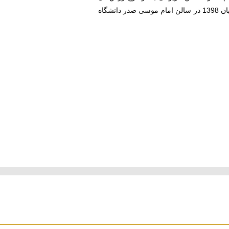
تربیتی توحیدی کودک و تمایز آن با تربیت دینی و علاقه‌مند کردن کودکان به خداوند، با استقبال دانشجویان، روز پنجشنبه 21 آبان 1398 در سالن امام موسی صدر دانشگاه