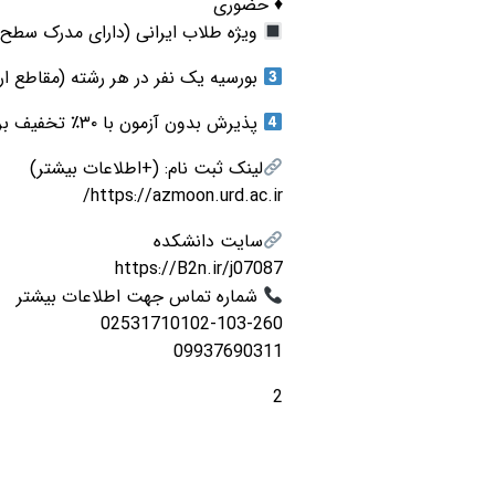
♦️ حضوری
ویژه طلاب ایرانی (دارای مدرک سطح س
بورسیه یک نفر در هر رشته (مقاطع ار
پذیرش بدون آزمون با ۳۰٪ تخفیف برای استعدادهای درخشان. (مقاطع ارشد و دکتری)
لینک ثبت نام: (+اطلاعات بیشتر)
https://azmoon.urd.ac.ir/
سایت دانشکده
https://B2n.ir/j07087
شماره تماس جهت اطلاعات بیشتر
02531710102-103-260
09937690311
2