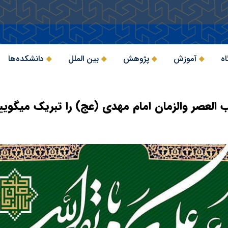
اه
آموزش
پژوهش
بین الملل
دانشکده‌ها
لعصر والزمان امام مهدی (عج) را تبریک میگویی