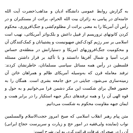
به گزارش روابط عمومی دانشگاه ادیان و مذاهب؛حضرت آیت الله
خامنه‌ای در پیامی به زائران بیت الله الحرام، برائت از مستکبران و در
رأس آن آمریکا را به ‌معنی برائت از مظلوم‌کشی و جنگ‌افروزی، محکوم
کردن کانونهای تروریسم از قبیل داعش و بلک‌واتر آمریکائی، نهیب امت
اسلامی بر سر رژیم کودک‌کش صهیونیست و پشتیبانان و کمک‌کنندگان آن
و محکومیت جنگ‌افروزیهای امریکا و دستیارانش در منطقه‌ی حساس
غرب آسیا و شمال آفریقا دانستند و با تأکید بر قرار داشتن مسئله
فلسطین در رأس همه مسائل سیاسی مسلمانان، خاطرنشان کردند:
ترفند معامله‌ قرن که به‌وسیله آمریکای ظالم و همراهان خائن آن
زمینه‌سازی می‌شود، جنایتی در حق جامعه‌ بشری است. همگان را به
حضور فعال برای شکست این مکر دشمن فرا می‌خوانیم و به حول و
قوه‌ الهی آن را و همه ترفندهای دیگر جبهه‌ استکبار را در برابر همت و
ایمان جبهه‌ مقاومت محکوم به شکست می‌دانیم
.
متن پیام رهبر انقلاب اسلامی که صبح امروز حجت‌الاسلام والمسلمین
نواب (نماینده ولی‌فقیه در امور حج و زیارت و سرپرست حجاج ایرانی)
آن را در صحرای عرفات قرائت کرد، به این شرح است
: