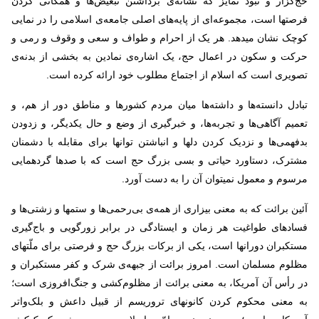
حج‌گزار و نبود تمایز که نشانه‌ی برداشتن تبعیض‌ها و همگانی کردن
فرصتها است، مجموعه‌ای از پایه‌های اصلی جامعه‌ی اسلامی را در نمایی
کوچک نشان میدهد. هر یک از احرام و طواف و سعی و وقوف و رمی و
حرکت و سکون در اعمال حج، یک اشاره‌ی نمادین به بخشی از بدنه‌ی
تصویری است که اسلام از اجتماع مطلوب خود ارائه کرده است
.
تبادل دانسته‌ها و داشته‌ها میان مردم کشورها و مناطق دور از هم، و
تعمیم آگاهی‌ها و تجربه‌ها، و خبرگیری از وضع و حال یکدیگر، و زدودن
بدفهمی‌ها و نزدیک کردن دلها و انباشتن توانها برای مقابله با دشمنان
مشترک، دستاورد حیاتی و بسی بزرگ حج است که با صدها گردهمایی
مرسوم و معمول نمیتوان آن را به دست آورد
.
آئین برائت که به معنی بیزاری از همه‌ی بی‌رحمی‌ها و ستمها و زشتی‌ها و
فسادهای طواغیت هر زمان و ایستادگی در برابر زورگویی و باج‌گیری
مستکبران دورانها است، یکی از برکات بزرگ حج و فرصتی برای ملّتهای
مظلوم مسلمان است. امروز برائت از جبهه‌ی شرک و کفر مستکبران و
در رأس آن آمریکا، به ‌معنی برائت از مظلوم‌کشی و جنگ‌افروزی است؛
به ‌معنی محکوم کردن کانونهای تروریسم از قبیل داعش و بلک‌واتر