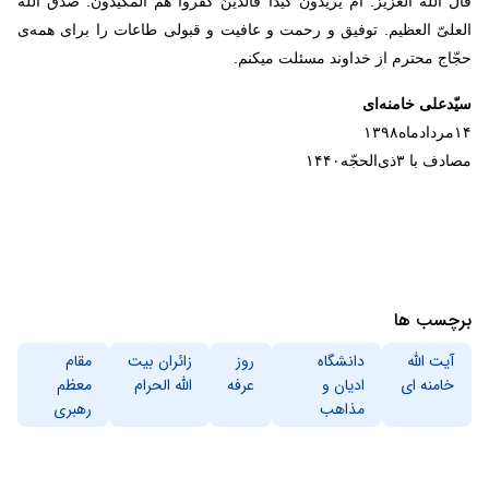
قال الله العزیز: اَم یُریدونَ کَیدًا فَالَّذینَ کَفَروا هُمُ المَکیدون. صدق الله
العلیّ العظیم. توفیق و رحمت و عافیت و قبولی طاعات را برای همه‌ی
حجّاج محترم از خداوند مسئلت میکنم
.
سیّدعلی خامنه‌ای
۱۴مردادماه۱۳۹۸
مصادف با ۳ذی‌الحجّه۱۴۴۰
برچسب ها
آیت الله
دانشگاه
روز
زائران بیت
مقام
خامنه ای
ادیان و
عرفه
الله الحرام
معظم
مذاهب
رهبری