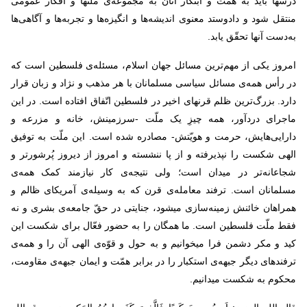
درسها باید به همّت و ابتکار آنان به مجموعه‌ی ملّتها و افکار عمومی
منتقل شود و دادوستد معنوی اندیشه‌ها و انگیزه‌ها و تجربه‌ها و آگاهی‌ها
به‌دست آنها تحقّق یابد
.
امروز یکی از مهم‌ترین مسائل جهان اسلام، مسئله‌ی فلسطین است که
در رأس همه‌ی مسائل سیاسی مسلمانان با هر مذهب و نژاد و زبان قرار
دارد. بزرگ‌ترین ظلم قرنهای اخیر در فلسطین اتّفاق افتاده است. در این
ماجرای دردآور، همه چیزِ یک ملّت -سرزمینش، خانه و مزرعه و
دارایی‌هایش، حرمت و هویّتش- مصادره شده است. این ملّت به توفیق
الهی شکست را نپذیرفته و از پا ننشسته و امروز از دیروز پُرشورتر و
شجاعانه‌تر در میدان است؛ ولی نتیجه‌ی کار نیازمند کمک‌ همه‌‌ی
مسلمانان است. ترفند معامله‌ی قرن که به ‌وسیله‌ی آمریکای ظالم و
همراهان خائنش زمینه‌سازی میشود، جنایتی در حقّ جامعه‌ی بشری و نه
‌فقط ملّت فلسطین است. ما همگان را به حضور فعّال برای شکست این
کید و مکر دشمن فرا میخوانیم و به حول و قوّه‌ی الهی آن را و همه‌ی
ترفندهای دیگر جبهه‌ی استکبار را در برابر همّت و ایمان جبهه‌ی مقاومت،
محکوم به شکست میدانیم
.