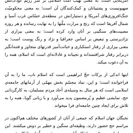
آمریکایی است؛ به ‌معنی نهیب امّت اسلامی بر سر رژیم کودک‌کش
صهیونیست و پشتیبانان و کمک‌کنندگان آن است؛ به ‌معنی محکومیّت
جنگ‌افروزی‌های آمریکا و دستیارانش در منطقه‌ی حسّاس غرب آسیا و
شمال آفریقا است که رنج و مرارت ملّتها را به نهایت رسانده و هر روزه
مصیبت‌های سنگینی بر آنان وارد کرده است؛ به معنی بیزاری از
نژادپرستی و تبعیض بر اساس جغرافیا و نژاد و رنگ پوست است؛ به‌
معنی بیزاری از رفتار استکباری و خباثت‌آمیز قدرتهای متجاوز و فتنه‌انگیز
دربرابر رفتار شرافتمندانه و نجیبانه و عادلانه‌ای است که اسلام، همه را
به آن دعوت میکند
.
اینها اندکی از برکات حجّ ابراهیمی است که اسلام ناب، ما را به آن
فراخوانده است؛ و این، نماد مجسّمِ بخش مهمّی از آرمانهای جامعه‌ی
اسلامی است که هر سال به وسیله‌ی آحاد مردم مسلمان، به کارگردانی
حج، نمایشی عظیم و پُرمضمون پدید می‌آورد و با زبانی گویا، همه را به
تلاش برای ایجاد چنین جامعه‌ای فرا میخواند
.
نخبگان جهان اسلام که جمعی از آنان از کشورهای مختلف هم‌اکنون در
مراسم حج حضور دارند، وظیفه‌ای سنگین و خطیر بر دوش میکشند. این