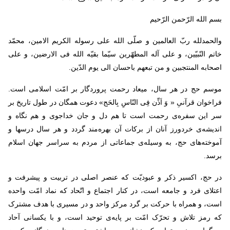
بسم الله الرّحمن الرّحیم
والحمدلله ربّ العالمین و صلّی الله علی رسوله الکریم الامین، محمّد
خاتم النّبیّین، و علی آله المطهّرین سیّما بقیّه الله فی الارضین، و علی
اصحابه المنتجبین و من تبعهم باحسان الی یوم الدّین
.
موسم حج در هر سال، میعاد رحمت پروردگار بر امّت اسلامی است.
فراخوان قرآنیِ « وَ اَذِّن فِی النّاسِ بِالحَج» دعوت همگان در طول تاریخ بر
سر این سفره‌ی رحمت است تا هم دل و جان خداجوی و هم نگاه و
اندیشه‌ی خردورز آنان از برکات آن بهره‌مند گردد و هر سال درسها و
آموخته‌های حج، به وسیله‌ی جماعاتی از مردم به سراسر جهان اسلام
برسد
.
در حج، اکسیر ذکر و عبودیّت که عنصر اصلی در تربیت و پیشرفت و
اعتلای فرد و جامعه است، در کنار اجتماع و اتّحاد که نماد امّت واحده
است، و همراه با حرکت بر گرد مرکز واحد و در مسیری با هدف مشترک
که رمز تلاش و تحرّک امّت بر پایه‌ی توحید است، و با یکسانی آحاد