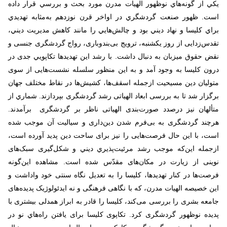
يكي از گونه‌هاي نوظهور الهيات مدرن مورد بحث و بررسي قرار داده
است. ظهور صنعت گردشگري در اواخر قرن نوزدهم به‌مثابه تهديدي
براي كليسا و نهاد ديني بود و چالش‌هايي را مانند كاهش مديريت ديني،
تقدس‌زدایی از روز یکشنبه، ترویج بی‌بندوباری، رواج گردشگری جنسی و
نقض حقوق میزبان به دنبال داشت. با رشد این تهدیدها تكاپويي جدی در
درون کلیسا به وجود آمد و به این منظور سلسله نشست‌هایی از سوی
متوليان دين مسيحيت ازجمله اسقف‌ها، كشيش‌ها در نقاط مختلف جهان
برگزار شد تا به بررسی ابعاد الهیاتی رشد گردشگری بپردازند. شماري از
متألهان نیز درصدد صورت‌بندی الهیاتی ناظر بر گردشگری برآمدند.
هرچند گردشگری به بی‌فرم شدن دین‌داری و سیالیت آن موجب شده
است، با این حال فرصت‌هایی را نیز برای ساحت دین پدید آورده است،
ازجمله این‌که موجب رشد مرئيت‌پذيري ديني و شکل‌گیری سبک‌های
نوینی از زیارت در مکان‌های مقدّس شده است. مشاهده این‌گونه
فرصت‌ها در کنار تهدیدها، کلیسا را به تعدیل نگاه سنتی خود واداشت و
این خصیصه الهیات مدرن، که با نگاهی فرهنگی و نه ایدئولوژیک پدیده‌های
جامعه بشری را بررسی می‌کند، کلیسا را قادر به ابراز همدلی بیشتری با
پدیده نوظهور گردشگری کرد. تكاپوی کلیسا برای يافتن راه‌هاي نو در