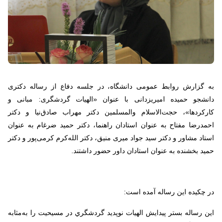
به گزارش روابط عمومی دانشگاه، در جلسه دفاع از رساله دکتری
دانشجو حمیده امیریزدانی با عنوان «الهیات گردشگری: مبانی و
کارکردها»، حجت‌الاسلام والمسلمین دکتر مهراب صادق‌نیا و دکتر
احمدرضا مفتاح به عنوان استادان راهنما، دکتر حمید ضرغام به عنوان
استاد مشاور و دکتر سید جواد میری منیق، دکتر الله‌کرم کرمی‌پور و دکتر
حمید بخشنده به عنوان استادان داور حضور داشتند.
در چکیده این رساله آمده است:
این رساله بستر پيدايش الهيات نوپدید گردشگري در مسیحیت را به‌مثابه