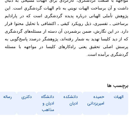
مواجهه با صنعت گردشگری، کارکردی برای الهیات مسیحی به دنبال
داشت و آن برساخت الهيات نويني به نام الهيات گردشگري است. این
پژوهش تأملی الهیاتی درباره پدیده گردشگری است که در پارادایم
برساختی ـ تفسیری، ذیل رویکرد کیفی ـ اکتشافی با تحلیل محتوا قرار
دارد. در این نگارش، ضمن برشمردن آن دسته از مسئله‌های گردشگری
که از دید کلیسا تهدید به شمار رفته‌اند، پژوهشگر درصدد پاسخ‌گویی به
پرسش اصلی تحقیق یعنی راه‌کارهای کلیسا در مواجهه با مسئله
گردشگری برآمده‌ است.
برچسب ها
الهیات
حمیده
دانشکده
دانشگاه
دکتری
رساله
امیریزدانی
ادیان
ادیان و
مذاهب