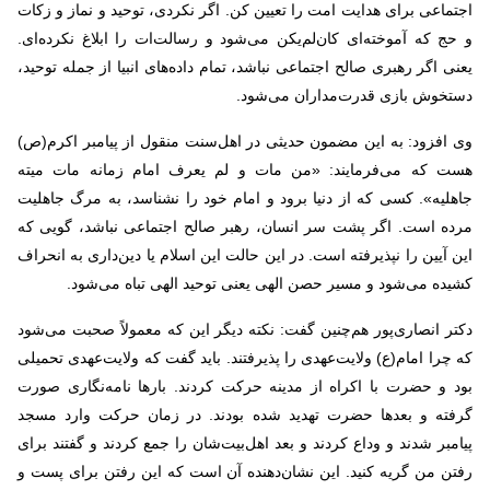
اجتماعی برای هدایت امت را تعیین کن. اگر نکردی، توحید و نماز و زکات
و حج که آموخته‌ای کان‌لم‌یکن می‌شود و رسالت‌ات را ابلاغ نکرده‌ای.
یعنی اگر رهبری صالح اجتماعی نباشد، تمام داده‌های انبیا از جمله توحید،
دستخوش بازی قدرت‌مداران می‌شود.
وی افزود: به این مضمون حدیثی در اهل‌سنت منقول از پیامبر اکرم(ص)
هست که می‌فرمایند: «من مات و لم یعرف امام زمانه مات میته
جاهلیه». کسی که از دنیا برود و امام خود را نشناسد، به مرگ جاهلیت
مرده است. اگر پشت سر انسان، رهبر صالح اجتماعی نباشد، گویی که
این آیین را نپذیرفته است. در این حالت این اسلام یا دین‌داری به انحراف
کشیده می‌شود و مسیر حصن الهی یعنی توحید الهی تباه می‌شود.
دکتر انصاری‌پور هم‌چنین گفت: نکته دیگر این که معمولاً صحبت می‌شود
که چرا امام(ع) ولایت‌عهدی را پذیرفتند. باید گفت که ولایت‌عهدی تحمیلی
بود و حضرت با اکراه از مدینه حرکت کردند. بارها نامه‌نگاری صورت
گرفته و بعدها حضرت تهدید شده بودند. در زمان حرکت وارد مسجد
پیامبر شدند و وداع کردند و بعد اهل‌بیت‌شان را جمع کردند و گفتند برای
رفتن من گریه کنید. این نشان‌دهنده آن است که این رفتن برای پست و