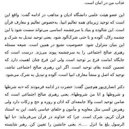
عذاب من در امان است.
این عضو هیئت علمی دانشگاه ادیان و مذاهب در ادامه گفت: واقع این
است که توحید زیربنای همه تعالیم انبیا، به‌خصوص تعالیم و معارف قرآن
است. این شالوده و بنیاد یا سرچشمه اساسی می‌تواند سست شود یا این
چشمه زلال، آلوده و یا حتی شرک‌آلود شود. یعنی توحید تبدیل به شرک و
این بنیان متزلزل شود. خصوصیت تشیع در همین است. شیعه مسئله
رهبری صالح اجتماعی را به سرچشمه پیوند می‌زند. درست است که
جایگاه امامت فرع بر توحید است ولی این فرع چنان اهمیت دارد که
تضمین کننده بقای توحید است. اگر این رهبری صالح اجتماعی نباشد،
توحید که اصل و منشأ معارف انبیا است، آلوده و تبدیل به شرک می‌شود.
دکتر انصاری‌پور هم‌چنین گفت: حضرت در ادامه فرمودند که «به شرطها
و شروطها و انا من شروطها». یعنی رهبری صالح اجتماعی است که
ضامن توحید است والا جامعه‌ای که اذان و روزه و حج و زکات دارد ولی
رهبرش کسی مثل معاویه و مأمون و خلفای عباسی باشد، این به استناد
قرآن کریم، شرک است. چرا که خداوند در قرآن می‌فرماید: «یا ایها
الرسول بلغ ما انزل …..». یعنی جانشین را تعیین کن. رهبر شایسته