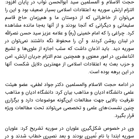
حجت الاسلام و المسلمین سید ابوالحسن نواب در پایان افزود:
التزام ارتش سوریه به اعتقادات اسلامی بسیار ضعیف بود و این را
می‌توان از خاطراتی که از دوستان ما و هم‌رزمان حاج قاسم
سلیمانی و دیگرانی که آنجا بودند و از آنها به‌جا مانده مشاهده
کرد. چراغی را که امام خمینی (ره) و علامه عزیز سید حسن نصرالله
در لبنان روشن کردند و آن را محفوظ نگه داشتند نمی‌توان در
سوریه دید. باید اذعان داشت که سلب اجازه از علوی‌ها و تشیع
اثناعشری در امور معنوی و همچنین عدم التزام جریان ارتش، امن
و حزب بعث به اعتقادات اسلامی از مهمترین دلایل شکست آنها
در این برهه بوده است.
در ادامه حجت الاسلام والمسلمین دکتر جواد لطفی، عضو هیئت
علمی دانشگاه ادیان و مذاهب بیان کرد: دانشگاه ادیان و مذاهب
ظرفیت بالایی جهت مطالعات این‌گونه موضوعات دارد و برگزاری
چنین نشست‌های علمی و تخصصی می‌تواند تحت مطالعات ویژه
قرار بگیرد.
وی در خصوص شکل‌گیری علویان در سوریه تشریح کرد: علویان
سوریه ابتدا با نام نُمیری بودند و بعد نصیری خطاب شدند و در