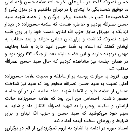
حسن نصرالله گفت: در سال‌های آخر حیات‌ علامه حسن زاده آملی
ما توفیق همسایگی با ایشان را در تهران داشتیم و در منزل یکی از
شخصیت‌ها شبی در خدمت برخی بزرگان و از جمله شهید سید
حسن نصرالله بودیم و خاطرم هست که علامه حسن‌زاده در دیدار
نزدیک با دبیرکل سابق حزب الله لبنان، دست خود را بر روی قلب
شهید نصرالله گذاشت و برای‌شان دعایی خواند و بعد خطاب به
ایشان گفتند که اسلام به شما خیلی امید دارد و شما وظایف
مهمی برعهده دارید و این قضیه البته بعد از جنگ ۳۳ روزه بود و
در همان جلسه نیز مشاهده کردیم که حال سید حسن نصرالله
منقلب شد.
وی افزود: به موازات روحیه پر از عاطفه و محبت علامه حسن‌زاده
آملی نسبت به سید حسن نصرالله معلوم بود که سید نیز شناخت
عمیقی از علامه دارد و اتفاقا شهید عماد مغنیه نیز در آن جلسه
حضور داشت. احساس من این بود که علامه حسن‌زاده حالت
آرامش و سکینه روحی را به شهید نصرالله انتقال داد و شاید به
سهم خود می‌کوشید که سید حسن و حزب الله لبنان را برای
شرایط و روزهای سخت آینده آماده کند.
استاد حوزه در ادامه با اشاره به لزوم تمرکززدایی از قم در برگزاری