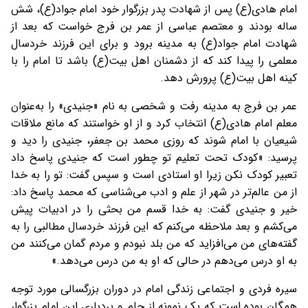
امام هادی(ع) پس از شهادت پدر بزرگوار خود امام جواد(ع)، شش
ساله بودند و معتصم عباسی از عمر بن‌ فرج خواست که بعد از
شهادت امام جواد(ع) به مدینه برود و برای این فرزند خردسال
معلمی را پیدا کند که از دشمنان اهل بیت(ع) باشد تا امام را با
کینه اهل بیت(ع) پرورش دهد.
عمر بن فرج به مدینه رفت و شخصی به نام «جنیدی» را به‌عنوان
معلم امام هادی(ع) انتخاب کرد و از او خواستند که مانع ملاقات
شیعیان با امام شوند که روزی محمد بن جعفر، جنیدی را دید و
پرسید: «کودک تحت تعلیم تو چطور است که جنیدی پاسخ داد
تعبیر کودک نکن زیرا او استادی است و سپس گفت: تو را به خدا
از من عالم‌تر در شهر از علم و ادب می‌شناسی که محمد پاسخ داد:
خیر و جنیدی گفت: به خدا قسم من بحثی را در ادبیات پیش
می‌کشم و بعد ملاحظه می‌کنم که این فرزند خردسال مطالبی را به
گفته‌های من می‌افزاید که من بلد نبودم و مردم گمان می‌کنند من
به او درس می‌دهم در حالی که او به من درس می‌دهد.»
سیره فردی و اجتماعی زندگی امام در دوران بزرگسالی مورد توجه
همگان بوده است که یک نمونه از حلم و بردباری این امام بزرگوار