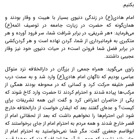
بکنیم.
امام هادی(ع) در زندگی دنیوی بسیار با هیبت و وقار بودند و
همان‌گونه که حضرت در زیارت جامعه در توصیف ائمه(ع)
می‌فرماید: «هر شريفى، در برابر شرافت شما، سر فرود آورده و هر
متكبرى به فرمانبردارى از شما، گردن نهاده است و هر گردن‌كشى
در برابر فضل شما فروتن است» در حیات دنیوی خود نیز وقار
عجیبی داشتند‌.
راوی می‌گوید: همراه جمعی از بزرگان در دارالخلافه نزد متوکل
عباسی بودیم که ناگهان امام هادی(ع) وارد شد و به سمت درب
قصر خلیفه حرکت کرد و کسانی که در محوطه بودند همگی از
مرکب‌ها پیاده شدند و احترام کردند تا حضرت وارد کاخ شوند که
یکی از حاضران اعتراض کرد و گفت این همه تشریفات برای
کیست؟ و عده‌ای گفتند بعد که ایشان خواست از دارالخلافه خارج
شود این احترام‌ها را نخواهیم داشت که بعد از لحظاتی امام از
قصر خارج شدند و همه مردم به احترام امام از جای برخواستند که
ابوقاسم جعفری گفت: مگر شما نمی‌خواستید به احترام امام از
جای بلند نشوید که جمعی از آن ها اعتراف کردند که به‌خدا قسم