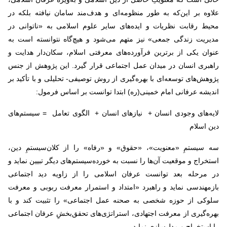
علاوه بر این‌که به طور منظومه‌ای و هدف‌مند سامان نیافته بلکه در
محیط رقابت نظریات و ایده‌های سایر علوم اسلامی به «ناتوانی در
مدیریت زندگی جمعی» نیز متهم می‌شود و هیچ‌گاه نتوانسته است به
عنوان یکی از برترین فرآورده‌های معرفتی اسلام، سکان‌دار هدایت و
راهبری انسان در میدان عمل اجتماعی قرار گیرد. این پژوهش از جنس
پژوهش‌های توسعه‌ای با بهره‌گیری از روش توصیفی- تحلیلی و با تأکید بر
اندیشه عرفانی امام خمینی(ره) ابتدا توانست بر اساس فرمول
:
لایه‌های وجودی انسان + نیازهای انسان + الگوی تعامل = سیستم‌های
دین اسلام
سه سیستمِ «معنویت»، «حقوق» و «رفاه» را از کلان‌سیستمِ دین،
استخراج و موقعیت آن‌ها را نسبت به خورده‌سیستم‌های دیگر تبیین نماید و
در مرحله بعد توانست عرفان اسلامی را از زاویه دید اجتماعی
بازمهندسی نماید و راهبرد «امتداد و استمرار معرفت ربوبی و معرفت
سلوکی از حوزه شخصی به صحنه عمل اجتماعی» را تثبیت کند و با
بهره‌گیری از معرفت اجتهادی، استراتژی‌های تحقق‌بخشِ عرفان اجتماعی
را استخراج و مدل‌سازی نماید
.