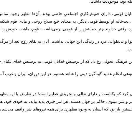
یله بود، موجودیت داشت.
ن قومی، دارای خویش‌کاریِ اجتماعیِ خاصی بودند. آن‌ها مظهر وجود، تمامیت
نی بت‌خانه او توسط قومی دیگر، به معنای خلع سلاح روحی و مادی قوم شکست
دازد. وقتی خداوند چتر حمایتش را از قومی برمی‌داشت، قوم، ماهیت خودش را 
و بی‌تقوایی فرد در زندگی این جهانی نداشت. آنان به بقای روح بعد از مرگ معت
ت.
 این فرهنگ، تحولی رخ داد که از پرستش خدایان قومی به پرستش خدای یکتای ج
نوعی ادغام عقاید گوناگون دینی را شاهد هستیم. در این دوران، ایران و غرب آس
کرد که یکتاست و دارای تعالی و تجریدی عظیم است؛ در تعارض با او، مظهر
 و شر مینوی، حاکم بر جهان هستند. هر امر خیری پدید بیاید، به خودی خود، هم
ن نخستین بار بود که انسان به وجود مظهری برای همه نیروهای شر واقف می‌شد و