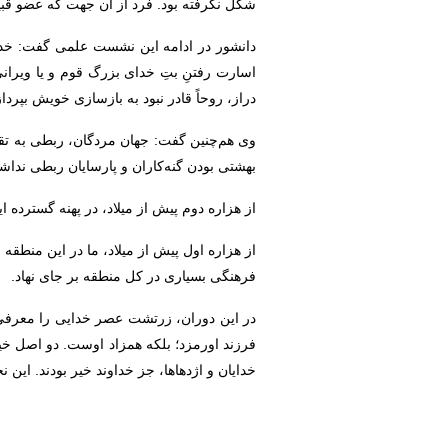
شکل نگرفته بود. فرد از آن جهت که عضو قب
دانشور در ادامه این نشست علمی گفت: خدایا
اسارت رفتنِ بتِ خدای بزرگ قوم و یا ویرا
دراز، روحاً قادر نبود به بازسازی خویش بپر
وی هم‌چنین گفت: جهان مردگان، ربطی به تقوا 
بهشتی بودن گنه‌کاران و پارسایان ربطی نداش
از هزاره دوم پیش از میلاد، در پهنه گسترده
از هزاره اول پیش از میلاد، ما در این منطقه 
فرهنگی بسیاری در کل منطقه بر جای نهاد.
در این دوران، زرتشت عصر خدایی را معرفی 
فرزند اورمزد؛ بلکه همزاد اوست. دو اصل خیر
خدایان و اژدهاها، جز خداوند خیر بودند. ای