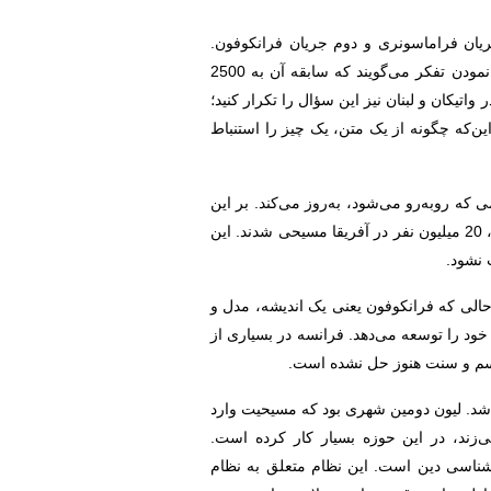
یان فراماسونری و دوم جریان فرانکوفون.
فراماسون آن‌چه که در ذهن ما ایرانیان است، نیست بلکه یک جریان قدرتمند تربیتی است. اصطلاحاً به آن نظام روشمند نمودن تفکر می‌گویند که سابقه آن به 2500
واتیکان و لبنان نیز این سؤال را تکرار کنید؛
ین‌که چگونه از یک متن، یک چیز را استنباط
ه روبه‌رو می‌شود، به‌روز می‌کند. بر این
اساس می‌گویند که هر واقعه‌ای که پیش می‌آید، برای ما یک فرصت است. مثلاً ‌با سفر یک خانم هنرپیشه معروف به آفریقا، 20 میلیون نفر در آفریقا مسیحی شدند. این
 نشود.
الی که فرانکوفون یعنی یک اندیشه، مدل و
 خود را توسعه می‌دهد. فرانسه در بسیاری از
نیسم و سنت هنوز حل نشده است.
یحیت در سال 177 میلادی وارد فرانسه و شهر لیون شد. لیون دومین شهری بود که مسیحیت وارد
‌زند، در این حوزه بسیار کار کرده است.
شناسی دین است. این نظام متعلق به نظام