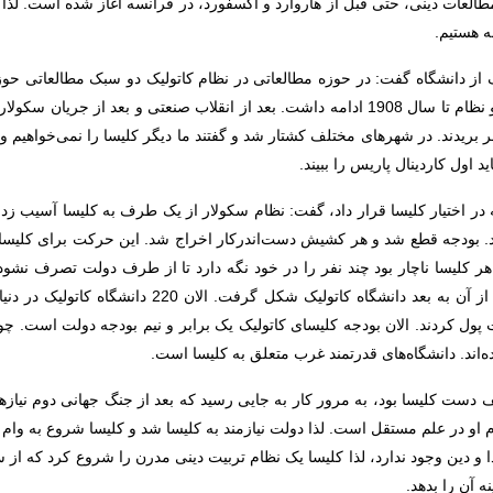
طالعات دینی، حتی قبل از هاروارد و آکسفورد، در فرانسه آغاز شده است. لذا ا
ه هستیم.
ک از دانشگاه گفت: در حوزه مطالعاتی در نظام کاتولیک دو سبک مطالعاتی ح
حوزه‌های علمیه، سمینر گفته می‌شود. این دو نظام تا سال 1908 ادامه داشت. بعد از انقلاب 
در پاریس سر بریدند. در شهرهای مختلف کشتار شد و گفتند ما دیگر کلیسا را نمی‌خوا
د اول کاردینال پاریس را ببیند.
در اختیار کلیسا قرار داد، گفت: نظام سکولار از یک طرف به کلیسا آسیب زد
. بودجه قطع شد و هر کشیش دست‌اندرکار اخراج شد. این حرکت برای کلیسا ه
 کلیسا ناچار بود چند نفر را در خود نگه دارد تا از طرف دولت تصرف نشود
کلیسا گفت ما در تولید علم قوی هستیم، لذا از آن به بعد د
 پول کردند. الان بودجه کلیسای کاتولیک یک برابر و نیم بودجه دولت است. چ
ده‌اند. دانشگاه‌های قدرتمند غرب متعلق به کلیسا است.
ست کلیسا بود، به مرور کار به جایی رسید که بعد از جنگ جهانی دوم نیازها 
 او در علم مستقل است. لذا دولت نیازمند به کلیسا شد و کلیسا شروع به وام 
ه آن را بدهد.