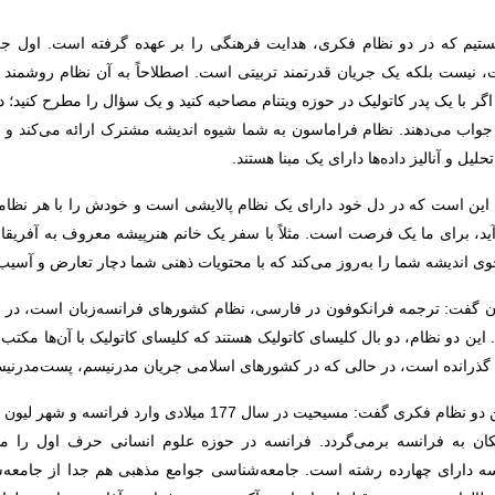
هستیم که در دو نظام فکری، هدایت فرهنگی را بر عهده گرفته است. اول جر
گر با یک پدر کاتولیک در حوزه ویتنام مصاحبه کنید و یک سؤال را مطرح کنید؛ در 
ک جواب می‌دهند. نظام فراماسون به شما شیوه اندیشه مشترک ارائه می‌کند و ا
ل و آنالیز داده‌ها دارای یک مبنا هستند.
ین است که در دل خود دارای یک نظام پالایشی است و خودش را با هر نظامی ک
وی اندیشه شما را به‌روز می‌کند که با محتویات ذهنی شما دچار تعارض و آسیب
ون گفت: ترجمه فرانکوفون در فارسی، نظام کشورهای فرانسه‌زبان است، در ح
ین دو نظام، دو بال کلیسای کاتولیک هستند که کلیسای کاتولیک با آن‌ها مکتب
 را گذرانده است، در حالی که در کشورهای اسلامی جریان مدرنیسم، پست‌مدر
جازاری درباره استفاده کلیسای کاتولیک از این دو نظام فکری گفت: مس
یکان به فرانسه برمی‌گردد. فرانسه در حوزه علوم انسانی حرف اول را می
ه دارای چهارده رشته است. جامعه‌شناسی جوامع مذهبی هم جدا از جامعه‌