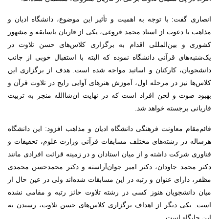
انصاری گفت: با توجه به اهمیت و تأثیر این موضوع، دانشگاه ادیان و
مذاهب با دعوت از استاد محمد فروغی، یکی از قاریان باسابقه و مشهور
کشوری و بین‌المللی اقدام به برگزاری کلاس‌های حسن تلاوت در
یک‌شنبه‌های قرآنی دانشگاه نموده که البته با استقبال خوبی از جانب
دانشجویان، کارکنان و اساتید مواجه شده است. هدف از برگزاری این
کلاس‌ها نیز در مرحله اول، آموزش هنرهای آوایی رایج در تلاوت قرآن و
بهبود صوت و لحن افراد است که در نهایت ان‌شا‌الله منجر به تربیت
قاریانی برجسته خواهد شد
.
قائم‌مقام معاونت فرهنگی دانشگاه ادیان و مذاهب افزود: این دانشگاه
هرساله در رشته‌های مختلف مسابقات قرآنی وزارت علوم، تحقیقات و
فناوری شرکت داشته و از میان استادان و در زمینه قرائت افرادی مانند
دکتر محمد جاودان، دکتر امیر جوان‌آراسته و دکتر محمدحسن محمدی
مظفر، دارای عنوان و رتبه در این مسابقات شده‌اند ولی در عین حال از
میان دانشجویان هنوز کسی در رشته تلاوت حائز رتبه و مقامی نشده
است. یکی دیگر از اهداف برگزاری کلاس‌های حسن تلاوت، رسیدن به
این جایگاه است
.