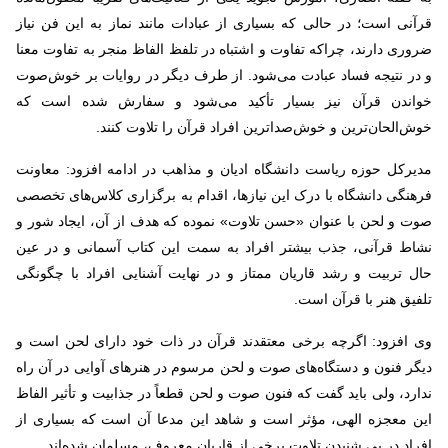
قرآنی است؛ در حالی که بسیاری از عبادات مانند نماز به این فن نیاز
ضروری دارند، چراکه تفاوت و اشتباه در تلفظ الفاظ منجر به تفاوت معنا
و در نتیجه فساد عبادت می‌شود. از طرف دیگر در روایات بر خوش‌صوت
خواندن قرآن نیز بسیار تأکید می‌شود و سفارش شده است که
خوش‌الحان‌ترین و خوش‌صداترین افراد قرآن را تلاوت کنند
.
مدیرکل حوزه ریاست دانشگاه ادیان و مذاهب در ادامه افزود: معاونت
فرهنگی دانشگاه با درک این نیازها، اقدام به برگزاری کلاس‌های تخصصی
صوت و لحن با عنوان «حسن تلاوت» نموده که هدف از آن، ایجاد شور و
نشاط قرآنی، جذب بیشتر افراد به سمت این کتاب آسمانی و در عین
حال تربیت و رشد قاریان ممتاز و در نهایت آشنایی افراد با چگونگی
تلفیق هنر با قرآن است
.
وی افزود: اگرچه برخی معتقدند قرآن در ذات خود دارای لحن است و
دیگر فنون و دستگاه‌های صوت و لحن مرسوم در هنرهای آوایی در آن راه
ندارد، ولی باید گفت که فنون صوت و لحن قطعاً در جذابیت و تأثیر الفاظ
این معجزه الهی، مؤثر است و شاهد این مدعا آن است که بسیاری از
افراد در پی شنیدن تلاوت برخی از قاریان معروف، مسلمان شده‌اند.