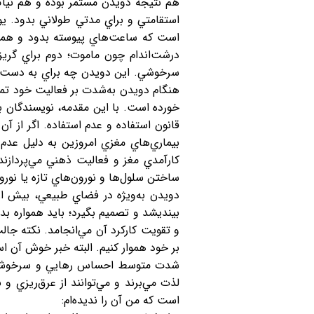
هم نتيجه دويدن مستمر بوده و هم نياكان
استقامتي و براي مدتي طولاني بدود. يو
است كه ساعت‌هاي پيوسته بدود و همچنا
درشت‌اندام چون ماموت؛ دوم براي گريز
سرخوشي. اين دويدن چه براي به دست آو
هنگام دويدن به‌شدت بر فعاليت خود تمرك
خورده است. با اين مقدمه، نويسندگان ب
قانون استفاده و عدم استفاده. اگر از آن
بيماري‌هاي مغزي امروزين به دليل عدم 
كارآمدي مغز و فعاليت ذهني مي‌پردازند
ساختن سلول‌ها و نورون‌هاي تازه يا نو
دويدن به‌ويژه در فضاي طبيعي، بيش از آ
بينديشد و تصميم بگيرد؛ بايد همواره بد
و تقويت كاركرد آن مي‌انجامد. نكته جا
بر خود هموار كنيم. البته خبر خوش آن
شدت متوسط احساس رهايي و سرخوشي مي‌
لذت مي‌برند و مي‌توانند از عرق‌ريز
است كه من آن را نديده‌ام: