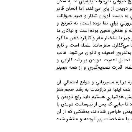
حيواني نمي‌تواند پا‌به‌پاي ما به شكل
ويدن از پاي مي‌افتد، اما انسان قادر
اي به دست آوردن شكار و صيد حيوانات
ورتي براي بقا بوده است، نه تفريح و
ه و هدفي معين بوده است و نياكان ما
يز با ساختار مغز و كاركرد ذهن ما گره
 مي‌گذارد. مغز مانند عضله است و تابع
، به‌تدريج ضعيف و ناتوان مي‌شود. غالب
ه تحليل اهميت دويدن بر رشد كارايي و
ظه، قدرت تصميم‌گيري و از همه مهم‌تر
ه درباره مسيريابي و موانع احتمالي آن
 همه اينها در درازمدت به رشد حجم مغز
زايش هوشياري هستيم بايد رنج دويدن را
تا جايي كه پس از نيم‌ساعت دويدن با
ي طراحي شده‌اند، به‌شكلي كه از آن
ب با مشخصات زير ترجمه و منتشر شده