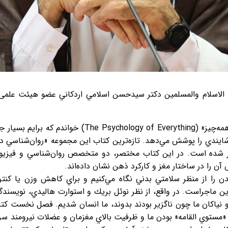
الاسلام والمسلمین دکتر سيدحسن اسلامي اردكاني عضو هیئت علمی 
به‌تازگي كتابي از مجموعه «روان‌شناسي همه‌چيز» (rything
 كه در سال جاري، 2024 منتشر شده است. در اين كتاب مختصر، دو متخصص روان‌شناسي
آن را در ساختار مغز و كاركرد ذهن نشان داده‌اند.
دن را از منظر سلامتي بدني نگاه مي‌كنيم و براي كاهش وزن يا كنترل
ز اين ماجراست. در واقع، از نظر نوئل بريك و استوارت هاليدي، نويس
ياكان ما چون ناگزير بودند بدوند، ما انسان شديم. فصل نخست كتا
، «مستوي القامه» بودن ما و ظرفيت بالاي مغزمان و عضلات نيرومند س