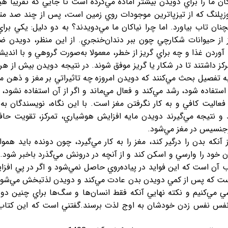
 ما را براي دويدن بيشتر آماده مي‌كرده است تا جايي كه تقريبا هيچ 
زپلنگ كه از تيزپاترين موجودات روي زمين است، پس از چند صد متر د
ن تاب بياورد. اما چرا نياكان ما مي‌دويدند؟ به دو دليل: يكي بر
 از حيوانات شكارچي چون ببر دندان‌خنجري. از اين منظر، دويدن ضر
ردن غذا و چه براي گريز از خطر، معمولا به‌صورت گروهي و با انديش
ز داشتند تا در شكار يا گريز موفق شوند. در نتيجه دويدن بيش از هر چ
ه تفصيل بحث مي‌كنند كه دويدن امروزه چه تاثيراتي بر مغز و ذهن ما
 استفاده شود، رشد مي‌كند و فعال مي‌ماند و اگر از آن استفاده نشود
فعاليت كافي و به كار نگرفتن مغز است. با اين نگاه، نويسندگان ب
 و نتيجه مي‌گيرند دويدن مايه افزايش هوشياري، تمركز، تقويت حاف
روجنسيس در مغز مي‌شود.
نكه بدن را درگير كند، مغز را به كار مي‌گيرد، چون دونده بايد هموار
ن خود را وارسي و اسكن كند و از آنچه در درونش مي‌گذرد باخبر شود.
لب آن است كه اين فوايد در پياده‌روي حاصل نمي‌شود و اگر در پي اف
 است كه پس از كمي دويدن بدن عادت مي‌كند و دويدن لذتبخش مي‌شود 
كنيم و نكته نهايي آنكه فقط انسان‌ها و سگ‌ها براي چنين دويدن
ي و نفس نفس زدن خودشان به اوج لذت برسند.گفتني است كه اين كتا