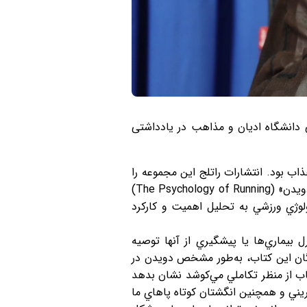
دانشگاه ادیان و مذاهب در یادداشتی
The Psychology of Eve) خواندم كه برايم بسيار جذاب بود. انتشارات راتلج اين مجموعه را
منتشر مي‌كند و در آن مباحث تازه و خوشايندي را پوشش مي‌دهد. تازه‌ترين كتاب اين مجموعه «روان‌شناسي دويدن» (The Psychology of Running)
 و فيزيولوژي ورزشي به تحليل اهميت و كاركرد
 بيماري‌ها يا پيشگيري از آنها توصيه
ندگان اين كتاب، به‌طور مشخص دويدن در
ب از منظر تكاملي مي‌كوشد نشان بدهد
ريني و همچنين انگشتان كوتاه پاهاي ما