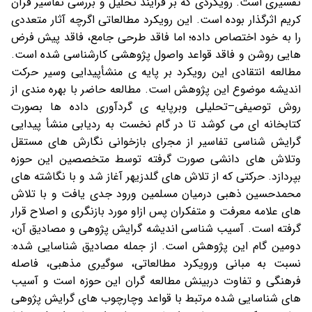
تفسيری است. رويکردی که بر فرايند تحليل و بررسی تفاسیر قرآن
کريم اثرگذار بوده است. این رویکرد مطالعاتی اگرچه آثار متعددی
را به خود اختصاص داده؛ اما فاقد طرحی جامع، فاقد پیش فرض
هایی روشن و فاقد قواعد واصول پژوهشی کارشناسی شده است.
مطالعه انتقادی این رویکرد بر پایه ی منشأپیدایی وسیر حرکت
اندیشه موضوع این پژوهش است. مطالعه حاضر با بهره مندی از
روش توصیفی–تحلیلی وبرپایه ی گردآوری داده ها بصورت
کتابخانه ای می کوشد تا در گام نخست به رديابی منشأ پيدايی
گرايش شناسی تفاسير از مجرای بازخوانی نگارش های مستقل
وتلاش های دانشی صورت گرفته توسط متخصصین این حوزه
بپردازد. حرکتی که از تلاش های گلدزیهر آغاز شد و با نگاشته های
محمدحسین ذهبی درمیان مسلمین ورود جدی یافت و با تلاش
های علامه معرفت و متفکران پس ازاو مورد بازنگری و اصلاح قرار
گرفته است. آسیب شناسی اندیشه گرایش پژوهی و مصادیق آن،
دومین گام این پژوهش است. از جمله مصادیق شناسایی شده:
نسبت به مبانی ورویکرد مطالعاتی، سوگیری مذهبی، فاصله
فرهنگی و تفاوت دربینش مطالعه گران این حوزه است و آسیب
های شناسایی شده مرتبط با قواعد وچارچوب های گرایش پژوهی