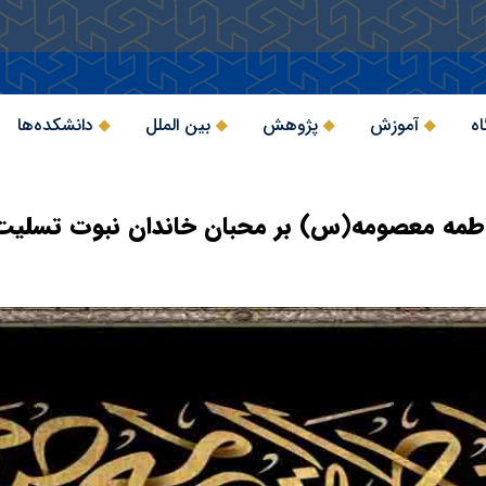
اه
آموزش
پژوهش
بین الملل
دانشکده‌ها
طمه معصومه(س) بر محبان خاندان نبوت تسلیت 