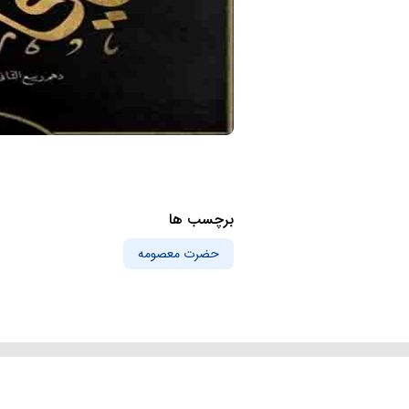
برچسب ها
حضرت معصومه