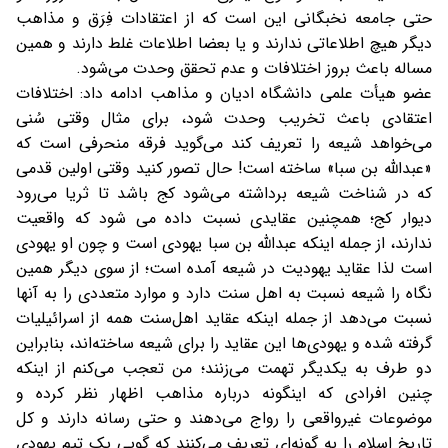
حتی جامعه نخبگانی این است که از اعتقادات فِرَق و مذاهب
دیگر هیچ اطلاعاتی ندارند و یا بعضا اطلاعات غلط دارند و همین
مساله باعث بروز اختلافات و عدم تحقق وحدت می‌شود.
عضو هیأت علمی دانشگاه ادیان و مذاهب
ادامه داد:
اختلافات
اعتقادی باعث تخریب وحدت شود
، برای مثال وقتی سُنی
می‌خواهد شیعه را تعریف کند می‌گوید فرقه منحرفی است که
«عبدالله بن سبا» ساخته است! حال تصور کنید وقتی اولین قدمی
که در شناخت شیعه برداشته می‌شود کج باشد تا ثریا می‌رود
دیوار کج؛ همچنین عقایدی نسبت داده می شود که واقعیت
ندارند، از جمله اینکه عبدالله بن سبا یهودی است و چون او یهودی
است لذا عقاید یهودیت در شیعه آمده است؛ از سوی دیگر همین
نگاه را شیعه نسبت به اهل سنت دارد و موارد متعددی را به آنها
نسبت می‌دهد از جمله اینکه عقاید اهل‌سنت همه از اسرائیلیات
گرفته شده و یهودی‌ها این عقاید را برای شیعه ساخته‌اند، بنابراین
دو طرف به یکدیگر تهمت می‌زنند؛ من تعجب می‌کنم از اینکه
چنین افرادی که اینگونه درباره مذاهب اظهار نظر کرده و
موضوعات غیرواقعی را رواج می‌دهند و حتی رسانه دارند و کل
تاریخ اسلام را به گونه‌ای تعریف می‌کنند که گویی یک تیم یهودی