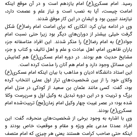
رسید. امام عسکری(ع) امام یازدهم است و در آن موقع اینکه
امامت چیست، آیا به نصب است و نیاز علم و عصمت دارد،
نیازمند تبیین بود و ایشان در این کار موفق شدند.
وی در ادامه بیان کرد: انکاری که برای امامت امام رضا(ع) شکل
گرفت خیلی بیشتر از دوران‌های دیگر بود زیرا حتی نسبت امام
جواد(ع) به امام رضا(ع) را منکر شدند. این افراد متاسفانه جزء
یاران ظاهری امام، اهل عبادت و علم و اهل تالیف و کتاب و جزء
مشایخ حدیث هم بودند. در دوره امام عسکری(ع) هم کمابیش
این مسائل وجود دارد و امام هم آنان را مذمت کرده است.
این استاد دانشگاه ادیان و مذاهب با بیان اینکه امام عسکری(ع)
وکلای خود را از بین شخصیت‌های تراز اول عملی انتخاب کرده
بود، گفت: کسی مانند عثمان بن سعید از کودکی در منزل امام
بزرگ و تربیت و در این دوره تبدیل به وکیل اول و سرپرست وکلا
شده بود؛ در عصر غیبت چهار وکیل امام زمان(عج) تربیت‌شده امام
عسکری(ع) بودند.
وی با اشاره به وجود برخی از شخصیت‌های منحرف، گفت: این
افراد عمدتا مدعی علم ویژه و مقام و موقعیت خاص بودند و
اینکه حتی صاحب کرامت هستند یعنی هر چیزی که امام متصف