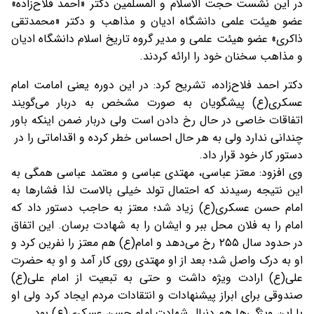
در این نشست حجت الاسلام و المسلمین دکتر «احمد فلاح‌زاده»
عضو هیئت علمی دانشگاه ادیان و مذاهب و دکتر «محمدتقی
ذاکری» عضو هیئت علمی و مدیر گروه تاریخ اسلام دانشگاه ادیان
و مذاهب سخنان خود را ارائه کردند.
دکتر
احمد فلاح‌زاده
،
تشریح کرد: در این دوره یعنی امامت امام
عسکری(ع) پیشگویان به صورت مشخص به دربار می‌گویند
اتفاقات خاصی در حال رخ دادن است ولی دربار ضمن اینکه باور
چندانی ندارد ولی به هر حال احساس خطر کرده و اقداماتی را در
دستور کار خود قرار داد.
وی افزود: معتز عباسی، مهتدی عباسی و معتمد عباسی همگی به
این نتیجه رسیدند که احتمال تولد خیلی بالاست لذا فشارها به
امام حسن عسکری(ع) زیاد شد؛ معتز به حاجب دستور داد که
امام را به فلان محل ببر و ایشان را به شهادت برسان. این اتفاق
در حدود سال ۲۵۵ رخ می‌دهد و امام(ع) هم معتز را نفرین کرد و
او به درک واصل شد؛ بعد از او مهتدی روی کار آمد و او به حضرت
علی(ع) ارادت ویژه داشت و حتی به تبعیت از امام علی(ع)
صندوقی برای ابراز پیشنهادات و انتقادات مردم ایجاد کرد ولی او
با این ویژگی‌ها هم دنبال شهادت امام حسن عسکری(ع) بود.