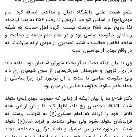
عضو هیئت علمی دانشگاه ادیان و مذاهب اضافه کرد: امام
مهدی(عج) بر اساس شواهد تاریخی تا رجب ۲۵۶ به دنیا نیامدند
لذا تاریخ تولد ۲۵۵ درست نیست. گروه اهل حدیث که شبکه
رسانه‌ای حکومت عباسی بود و در مقام امام جمعه و جماعت و
شاخه نظامی فعالیت داشتند تصویری از مهدی ارائه می‌کردند که
در واقع مهدی از عباسیون است.
وی با بیان اینکه بحث دیگر بحث شورش شیعیان بود، ادامه داد:
در ری، قزوین و طبرستان شورش‌هایی از سوی شیعیان رخ داد
ولی حکومت عباسی با شدت با آن برخورد کرد زیرا مباحثی از
جمله خطر سقوط حکومت عباسی در میان بود.
دکتر فلاح‌زاده با بیان اینکه از زمانی که حضرت مهدی(عج) متولد
شدند اتفاقات جدیدی رخ داد، اظهار کرد: تا پیش از این همه
تلاش خود را کردند که امام عسکری(ع) به شهادت برسند که
فرزندشان متولد نشود ولی موفق نشدند و فرزند امام(ع) متولد
شدند. در دوره معتز بین سامراء و بغداد درگیری ده ماهه ایجاد
شد و این درگیری فرصت خوبی برای امام ایجاد کرد و در نهایت