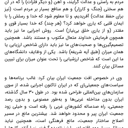
مردم به راستی و عدالت گرایند، و آهن (و دیگر فلزات) را که در آن
هم سختی (جنگ و کارزار) و هم منافع بسیار بر مردم است (نیز
برای حفظ عدالت) آفریدیم، و تا معلوم شود که خدا و رسلش را با
ایمان قلبی که یاری خواهد کرد؟ (هر چند) که خدا بسیار قوی و
مقتدر (و از یاری خلق بی‌نیاز) است. روش اجرایی ما نیز باید
همچون فرمایش خداوند متعال مکتوب و مستند باشد. همچنین
تصمیم‌گیری‌ها و صحبت‌های ما نیز باید دارای شاخص ارزیابی یا
همان میزان (طبق آیه شریفه) باشد. یکی از وظایف دانشگاه‌های
ما این است که شاخص ارزشیابی را تحت عنوان میزان برای تبیین
مسائل بیان کنند.
وی در خصوص افت جمعیت ایران بیان کرد: غالب برنامه‌ها و
سیاست‌های جمعیتی‌ای که در ایران تاکنون اجرایی شده، از سوی
سازمان‌های بین‌المللی طراحی شده بود. در طول ۳۰ سال گذشته،
ایران بدون مداخله غربی‌ها و به‌طور مصنوعی و بدون رصد
جمعیتی، راه صدساله کشور‌های غربی را رفته است و خیلی زود
جمعیت ایران پیر و محدود خواهد شد. بیشترین مانع در مسیر
اصلاح ساختار جمعیت، مانع فرهنگی است، همچنین نباید
مسائل بسیار مهم اقتصادی را نیز نادیده گرفت، زیرا آنقدر کار‌ها را