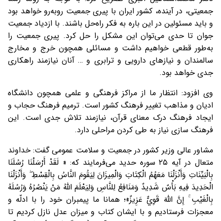
جمعیتی، در آینده، کشور ایران با پیری جمعیت رو‌به‌رو خواهد بود
و باید مسئولین در این باره به فکر راه‌حل باشند. با ازدیاد جمعیت
جوان تا حدی می‌توان این مشکل را حل کرد. پیری جمعیت را
به‌طور قطعی خواهیم داشت و مسائلی همچون خرج و مخارج
سالمندان و نیاز‌های دارویی و ترابری و … آنان نیازمند راهکاری
جدی‌ خواهد بود.
وی افزود: انتظار ما از مراکز فرهنگی و علمی همچون دانشگاه
ادیان و مذاهب تغییر فرهنگ کشور است. ترمیم فرهنگ حجاب و
ایجاد فرهنگ درک معنای قرآن، نیازمند تلاش جدی است. این
فرهنگ سازی نیاز به طی کردن مراحلی دارد.
مشاور عالی وزیر کشور در جمعیت و سلامت عمومی گفت: خداوند
متعال در آیه ۲۵ سوره حدید می‌فرمایند که: « لَقَدْ أَرْسَلْنَا رُسُلَنَا
بِالْبَيِّنَاتِ وَأَنْزَلْنَا مَعَهُمُ الْكِتَابَ وَالْمِيزَانَ لِيَقُومَ النَّاسُ بِالْقِسْطِ ۖ وَأَنْزَلْنَا
الْحَدِيدَ فِيهِ بَأْسٌ شَدِيدٌ وَمَنَافِعُ لِلنَّاسِ وَلِيَعْلَمَ اللَّهُ مَنْ يَنْصُرُهُ وَرُسُلَهُ
بِالْغَيْبِ ۚ إِنَّ اللَّهَ قَوِيٌّ عَزِيزٌ»؛ همانا ما پیمبران خود را با ادلّه و
معجزات فرستادیم و با ایشان کتاب و میزان عدل نازل کردیم تا