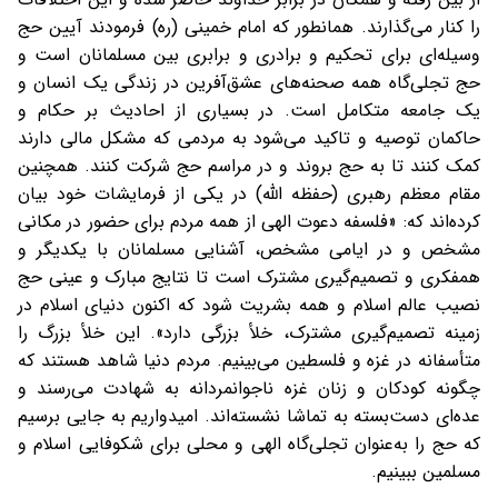
را کنار می‌گذارند. همانطور که امام خمینی (ره) فرمودند آیین حج
وسیله‌ای برای تحکیم و برادری و برابری بین مسلمانان است و
حج تجلی‌گاه همه صحنه‌های عشق‌آفرین در زندگی یک انسان و
یک جامعه متکامل است. در بسیاری از احادیث بر حکام و
حاکمان توصیه و تاکید می‌شود به مردمی که مشکل مالی دارند
کمک کنند تا به حج بروند و در مراسم حج شرکت کنند. همچنین
مقام معظم رهبری (حفظه الله) در یکی از فرمایشات خود بیان
کرده‌اند که: «فلسفه دعوت الهی از همه مردم برای حضور در مکانی
مشخص و در ایامی مشخص، آشنایی مسلمانان با یکدیگر و
همفکری و تصمیم‌گیری مشترک است تا نتایج مبارک و عینی حج
نصیب عالم اسلام و همه بشریت شود که اکنون دنیای اسلام در
زمینه تصمیم‌گیری مشترک، خلأ بزرگی دارد». این خلأ بزرگ را
متأسفانه در غزه و فلسطین می‌بینیم. مردم دنیا شاهد هستند که
چگونه کودکان و زنان غزه ناجوانمردانه به شهادت می‌رسند و
عده‌ای دست‌بسته به تماشا نشسته‌اند. امیدواریم به جایی برسیم
که حج را به‌عنوان تجلی‌گاه الهی و محلی برای شکوفایی اسلام و
مسلمین ببینیم.