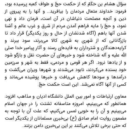
سؤال هشام بن حَكَمْ که از حكمت حجّ و طواف كعبه پرسیده بود،
فرمود: خداوند متعال مردمان را بيافريد… و آنها را به پيروى از
دين و آنچه مصلحت دنياشان در آن است، فرمان داد و نهى
نمود، و حجّ را مايه فراهم آمدن مردم از شرق و غرب عالم و آشنا
شدن آنها باهم (آگاه شدنشان از حال و روز يكديگر) قرار داد تا
بازرگانانى كه از شهرى به شهرى كالا مى‌برند، سود ببرند و
كرايه‌دهندگان و شترداران به فايده‌اى رسند و آثار پيامبر خدا صلى
الله عليه و آله شناخته شود و خبرهاى آن حضرت نقل و بازگو شود
و از يادها نرود. اگر هر قومى و مردمى، فقط به شهر و سرزمين
خود بسنده مى‌كردند، نابود مى‌شدند و شهرها ويران مى‌گشت و
درآمدها و سودها كاهش مى‌يافت و خبرها پوشيده مى‌ماند و
كسى از آنها آگاه نمى‌شد. اين است حكمت حجّ.
معاون ارتباطات و امور بین الملل دانشگاه ادیان و مذاهب افزود:
همانطور که می‌بینیم، امروزه متاسفانه تشتت را در جهان اسلام
می‌بینیم و آن را به خوبی لمس می‌کنیم، که علت آن با توجه به
مضمون روایت امام صادق (ع) بی‌خبری مسلمانان از یکدیگر است
که حتی برخی تلاش می‌کنند بر این بی‌خبری دامن بزنند.