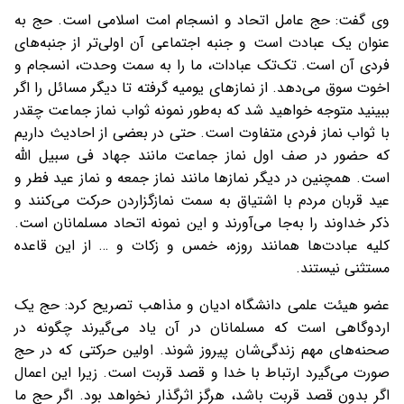
وی گفت: حج عامل اتحاد و انسجام امت اسلامی است. حج به
عنوان یک عبادت است و جنبه اجتماعی آن اولی‌تر از جنبه‌های
فردی آن است. تک‌تک عبادات، ما را به سمت وحدت، انسجام و
اخوت سوق می‌دهد. از نمازهای یومیه گرفته تا دیگر مسائل را اگر
ببینید متوجه خواهید شد که به‌طور نمونه ثواب نماز جماعت چقدر
با ثواب نماز فردی متفاوت است. حتی در بعضی از احادیث داریم
که حضور در صف اول نماز جماعت مانند جهاد فی‌ سبیل الله
است. همچنین در دیگر نمازها مانند نماز جمعه و نماز عید فطر و
عید قربان مردم با اشتیاق به سمت نمازگزاردن حرکت می‌کنند و
ذکر خداوند را به‌جا می‌آورند و این نمونه اتحاد مسلمانان است.
کلیه عبادت‌ها همانند روزه، خمس و زکات و … از این قاعده
مستثنی نیستند.
عضو هیئت علمی دانشگاه ادیان و مذاهب تصریح کرد: حج یک
اردوگاهی است که مسلمانان در آن یاد می‌گیرند چگونه در
صحنه‌های مهم زندگی‌شان پیروز شوند. اولین حرکتی که در حج
صورت می‌گیرد ارتباط با خدا و قصد قربت است. زیرا این اعمال
اگر بدون قصد قربت باشد، هرگز اثرگذار نخواهد بود. اگر حج ما