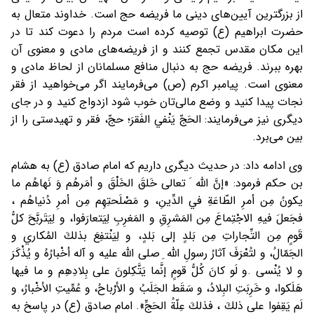
از بزرگترین آیین‌های دینی ما فریضه حج است. خداوند متعال به
حضرت ابراهیم (ع) توصیه کرده است مردم را دعوت کند تا در
این مکان مقدس تجمع کنند و از فریضه‌های مادی و معنوی آن
بهره ببرند. فریضه حج به دنبال منافع مسلمانان از لحاظ مادی و
معنوی است. پیامبر اکرم (ص) می‌فرمایند اگر می‌خواهید از فقر
نجات پیدا کنید و وضع مالی‌تان خوب شود ازدواج کنید و در جای
دیگری نیز می‌فرمایند: الحَجّ يَنْفي الفَقرَ؛ حجّ، فقر و تهيدستى را از
بين مى‌برد.
وی ادامه داد: در حدیث دیگری داریم که امام صادق (ع) به هشام
بن حکم فرمود: «إنَّ اللّه َ تعالى خَلقَ الخَلْقَ و أمَرهُم وَ نَهاهُم ما
يكونُ مِن أمرِ الطّاعَةِ في الدِّينِ، و مَصْلَحتِهِم مِن أمرِ دُنياهُم ،
فجَعلَ فيهِ الاجْتِماعَ مِن المَشرِقِ و المَغرِبِ لِيَتعارَفوا، و لِيَتَربَّحَ كلُّ
قَومٍ مِن التِّجاراتِ مِن بَلدٍ إلى بَلدٍ، و لِيَنْتفِعَ بذلكَ المُكاري و
الجَمّالُ، و لتُعْرَفَ آثارُ رسولِ اللّه ِ صلى الله عليه و آله أخْبارُهُ و يُذْكَرَ
و لا يُنْسى .و لَو كانَ كُلُّ قومٍ إنَّما يَتَّكِلونَ على بِلادِهِم و ما فيها
هَلَكوا، و خَرِبَتِ البِلادُ، و سَقَط الجَلَبُ و الأرْباحُ، و عُمِّيتِ الأخْبارُ، و
لَم يَقِفوا على ذلكَ ، فذلكَ عِلّةُ الحَجِّ». امام صادق (ع) در پاسخ به