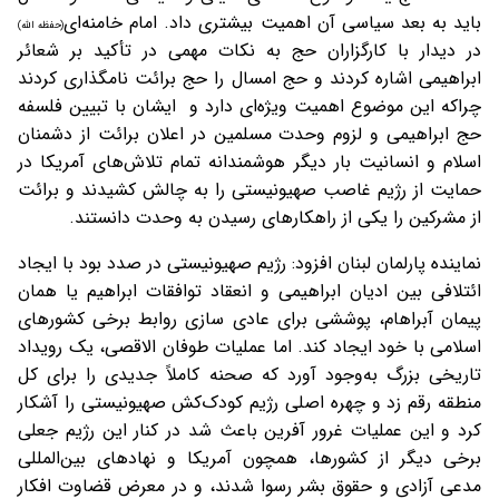
باید به بعد سیاسی آن اهمیت بیشتری داد. امام خامنه‌ای
(حفظه الله)
در دیدار با کارگزاران حج به نکات مهمی در تأکید بر شعائر
ابراهیمی اشاره کردند و حج امسال را حج برائت نامگذاری کردند
چراکه این موضوع اهمیت ویژه‌ای دارد و ایشان با تبیین فلسفه
حج ابراهیمی و لزوم وحدت مسلمین در اعلان برائت از دشمنان
اسلام و انسانیت بار دیگر هوشمندانه تمام تلاش‌های آمریکا در
حمایت از رژیم غاصب صهیونیستی را به چالش کشیدند و برائت
از مشرکین را یکی از راهکارهای رسیدن به وحدت دانستند.
نماینده پارلمان لبنان افزود: رژيم صهیونیستی در صدد بود با ایجاد
ائتلافی بین ادیان ابراهیمی و انعقاد توافقات ابراهیم یا همان
پیمان آبراهام، پوششی برای عادی سازی روابط برخی کشورهای
اسلامی با خود ایجاد کند. اما عملیات طوفان الاقصی، یک رویداد
تاریخی بزرگ به‌وجود آورد که صحنه کاملاً جدیدی را برای کل
منطقه رقم زد و چهره اصلی رژيم کودک‌کش صهیونیستی را آشکار
کرد و این عملیات غرور آفرین باعث شد در کنار این رژیم جعلی
برخی دیگر از کشورها، همچون آمریکا و نهادهای بین‌المللی
مدعی آزادی و حقوق بشر رسوا شدند، و در معرض قضاوت افکار