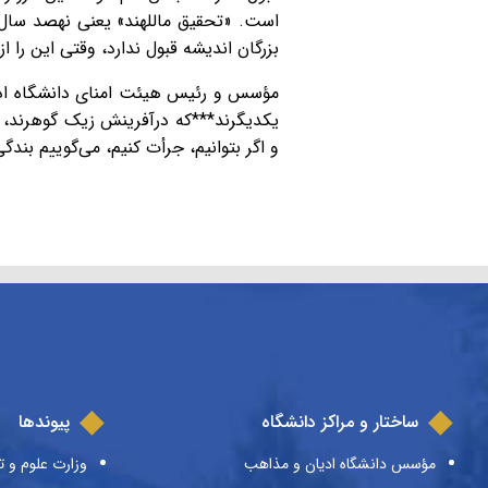
است. «تحقیق ماللهند» یعنی نهصد سال 
بزرگان اندیشه قبول ندارد، وقتی این را ا
مؤسس و رئیس هیئت امنای دانشگاه ادیا
یکدیگرند***که درآفرینش زیک گوهرند، چ
و اگر بتوانیم، جرأت کنیم، می‌گوییم بن
ساختار و مراکز دانشگاه
پیوندها
مؤسس دانشگاه ادیان و مذاهب
وزارت علوم و ت