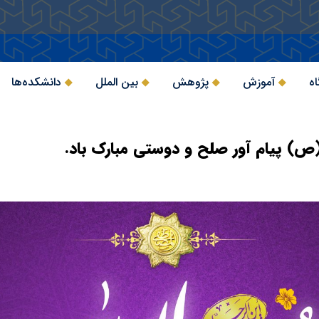
اه
آموزش
پژوهش
بین الملل
دانشکده‌ها
م(ص) پیام آور صلح و دوستی مبارک باد.