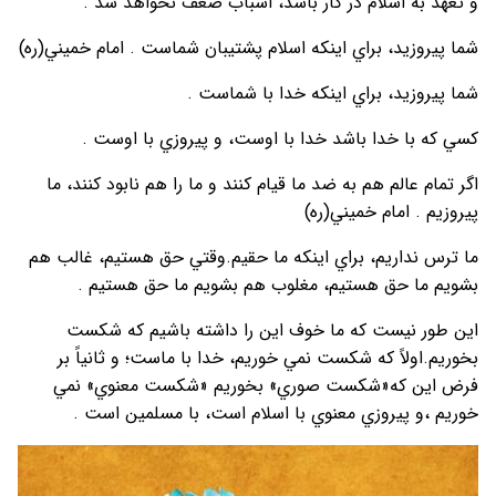
و تعهد به اسلام در كار باشد، اسباب ضعف نخواهد شد .
شما پيروزيد، براي اينكه اسلام پشتيبان شماست . امام خميني(ره)
شما پيروزيد، براي اينكه خدا با شماست .
كسي كه با خدا باشد خدا با اوست، و پيروزي با اوست .
اگر تمام عالم هم به ضد ما قيام كنند و ما را هم نابود كنند، ما
پيروزيم . امام خميني(ره)
ما ترس نداريم، براي اينكه ما حقيم.وقتي حق هستيم، غالب هم
بشويم ما حق هستيم، مغلوب هم بشويم ما حق هستيم .
اين طور نيست كه ما خوف اين را داشته باشيم كه شكست
بخوريم.اولاً كه شكست نمي خوريم، خدا با ماست؛ و ثانياً بر
فرض اين كه«شكست صوري» بخوريم «شكست معنوي» نمي
خوريم ،و پيروزي معنوي با اسلام است، با مسلمين است .