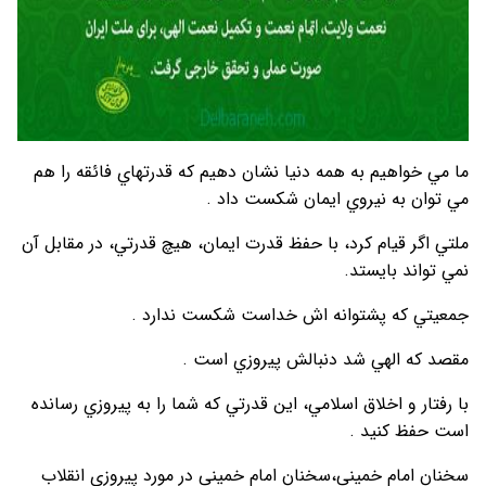
ما مي خواهيم به همه دنيا نشان دهيم كه قدرتهاي فائقه را هم
مي توان به نيروي ايمان شكست داد .
ملتي اگر قيام كرد، با حفظ قدرت ايمان، هيچ قدرتي، در مقابل آن
نمي تواند بايستد.
جمعيتي كه پشتوانه اش خداست شكست ندارد .
مقصد كه الهي شد دنبالش پيروزي است .
با رفتار و اخلاق اسلامي، اين قدرتي كه شما را به پيروزي رسانده
است حفظ كنيد .
سخنان امام خمینی،سخنان امام خمینی در مورد پیروزی انقلاب