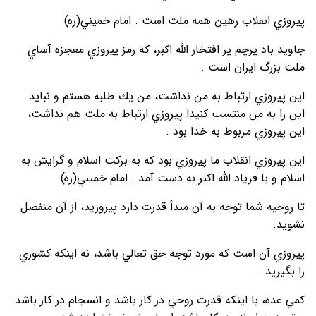
پيروزي انقلاب رهين همه ملت است . امام خميني(ره)
جاويد باد پرچم پر افتخار الله اكبر، كه رمز پيروزي معجزه آساي
ملت بزرگ ايران است .
اين پيروزي ارتباط به من نداشت، من يك طلبه هستم و نبايد
اين را به من منتسب كنيد! پيروزي ارتباط به ملت هم نداشت،
اين پيروزي مربوط به خدا بود .
اين پيروزي انقلاب ما پيروزي بود كه به بركت اسلام و گرايش به
اسلام و با فرياد الله اكبر به دست آمد . امام خميني(ره)
تا روحيه شما توجه به آن مبدأ قدرت دارد پيروزيد، از آن منفصل
نشويد.
پيروزي آن است كه مورد توجه حق تعالي باشد، نه اينكه كشوري
را بگيريد .
كمي عده، با اينكه قدرت روحي در كار باشد و انسجام در كار باشد