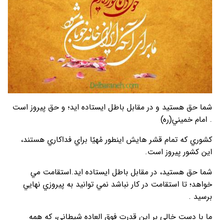
شما حق هستيد و در مقابل باطل ايستاده ايد؛ و حق پيروز است
. امام خميني(ره)
كشوري كه تمام قشر هايش اينطور مُهيّا براي فداكاري هستند،
اين كشور پيروز است.
شما حق هستيد، در مقابل باطل ايستاده ايد.استقامت مي
خواهد؛ تا استقامت در كار نباشد نمي توانيد به پيروزي نهايي
برسيد .
ما با دست خالي بر اين قدرت فوق العاده شيطاني، كه همه