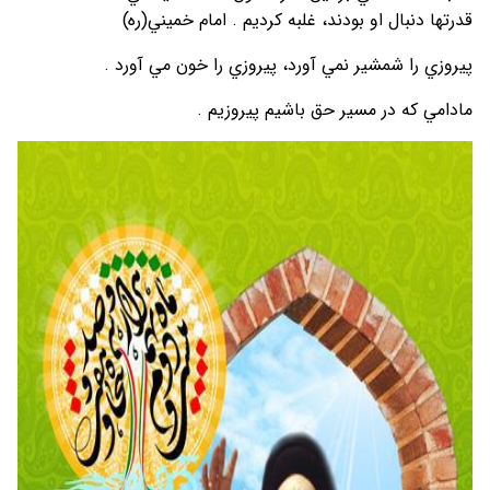
قدرتها دنبال او بودند، غلبه كرديم . امام خميني(ره)
پيروزي را شمشير نمي آورد، پيروزي را خون مي آورد .
مادامي كه در مسير حق باشيم پيروزيم .