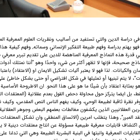
في دراسة الدين والتي تستفيد من أساليب ونظريات العلوم المعرفية المخت
فهو يهتم بدراسة وفهم طبيعة التفكير الإنساني وسماته, وفهم كيفية هذا ا
قدرة هذه النماذج المعرفية المناهضة للدين على تقديم تبربر معرفي نا
ماذج صحيحة، فإنها لا تظهر أكثر من شيء واحدًا وهو “أننا نمتلك أد
والكيانات. لذا فهو لا يعتبر آليات تشكيل الايمان او (الاعتقاد) باعتبار
قدات”، لا يتم تبنيها أو تمثيلها في شكل افتراضي أو حتى بشكل خاطئ 
هو بمثابة اعتقاد بأن شيئًا ما هو على هذا النحو. ان الاطروحة الأساس
 بل ايضا يتركز حول محاولة دحض القول بعدم عقلانية (المعتقدات الدين
وفر نظرة ثاقبة لطبيعة الوحي، وكيف يفهم الناس النص المقدس، وكيف نف
كرين العقلانيين الذين يكشفون مغالطات بعضهم البعض وجوهر العقلاني
تقد المبرر”, وهذا يتطلب امرين (الاتساق المنطقي وان تشكل المعتقدا
 اكتشاف قابليات معرفية طبيعية مسؤولة عن انتاج معتقدات دينية لا يع
ليات المعرفية وانبتها في البنية البشرية الطبيعة وهي التي تدلنا على ا