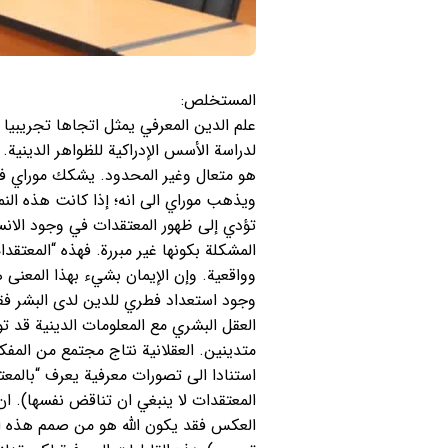
المستخلص:
علم الدين المعرفي يمثل اتجاها تجريبيا 
لدراسة الأسس الإدراكية للظواهر الدينية. 
هو متعال وغير المحدود. يشكك موراي في 
ويذهب موراي الى انه؛ إذا كانت هذه الن
تؤدي إلى ظهور المعتقدات في وجود الانسان 
المشكلة بكونها غير مبررة. فهذه “المعت
وواقعية. وإن الإيمان بشيء بهذا المعنى 
وجود استعداد فطري للدين لدى البشر فقط،
العقل البشري مع المعلومات الدينية قد ت
متدينين. العقلانية نتاج مجتمع من المف
استنادا الى تصورات معرفية يعرف “بالمع
المعتقدات لا ينبغي ان تناقض نفسها). ان
العكس فقد يكون الله هو من صمم هذه القاب