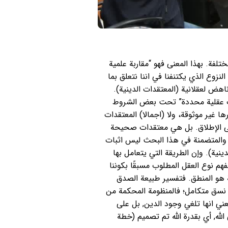
لفة. بهذا المعنى فهو “مقاربة علمية
لنزوع الذي يكتنفنا في اننا نتعلق بما
هض لعقلانية (المعتقدات الدينية).
وات عقلية محددة” تحت بعض الشروط
ها غير موثوقة، ولا (اجمالا) المعتقدات
على الإطلاق. بل هي معتقدات صحيحة
ية والمتضمنة في هذا البحث ليس اثبات
ية). وإن الطريقة التي يتعامل بها
هم نوع العقل المطلوب مسبقًا بكوننا
ة هو المنطق. فتفسير طبيعة الصدق
ت نسق متكامل؛ فالمنظومة المحكمة من
ني انها تلغي وجود الدين, بل على
لله, أي بقدرة الله تم تصميم (خطة