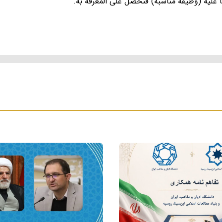
ا عليه (وظيفة مناسبة) فنحصل على المعرفة به.