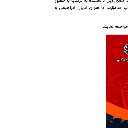
لازم به ذکر است نشست‌های بعدی این دانشکده به ترتیب با حضور
پژوهی، از عینیت تا همدلی؛ پنج شنبه 22 آذر و دکتر مهراب صادق‌نیا با عنوان ادیان ابراهیمی و