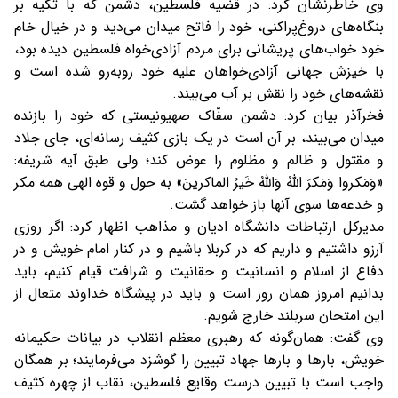
وی خاطرنشان کرد: در قضیه فلسطین، دشمن که با تکیه بر
بنگاه‌های دروغ‌پراکنی، خود را فاتح میدان می‌دید و در خیال خام
خود خواب‌های پریشانی برای مردم آزادی‌خواه فلسطین دیده بود،
با خیزش جهانی آزادی‌خواهان علیه خود روبه‌رو شده است و
نقشه‌های خود را نقش بر آب می‌بیند.
فخرآذر بیان کرد: دشمن سفّاک صهیونیستی که خود را بازنده
میدان می‌بیند، بر آن است در یک بازی کثیف رسانه‌ای، جای جلاد
و مقتول و ظالم و مظلوم را عوض کند؛ ولی طبق آیه شریفه:
«وَمَکروا وَمَکرَ اللَّهُ وَاللَّهُ خَیرُ الماکرینَ» به حول و قوه الهی همه مکر
و خدعه‌ها سوی آنها باز خواهد گشت.
مدیرکل ارتباطات دانشگاه ادیان و مذاهب اظهار کرد: اگر روزی
آرزو داشتیم و داریم که در کربلا باشیم و در کنار امام خویش و در
دفاع از اسلام و انسانیت و حقانیت و شرافت قیام کنیم، باید
بدانیم امروز همان روز است و باید در پیشگاه خداوند متعال از
این امتحان سربلند خارج شویم.
وی گفت: همان‌گونه که رهبری معظم انقلاب در بیانات حکیمانه
خویش، بارها و بارها جهاد تبیین را گوشزد می‌فرمایند؛ بر همگان
واجب است با تبیین درست وقایع فلسطین، نقاب از چهره کثیف