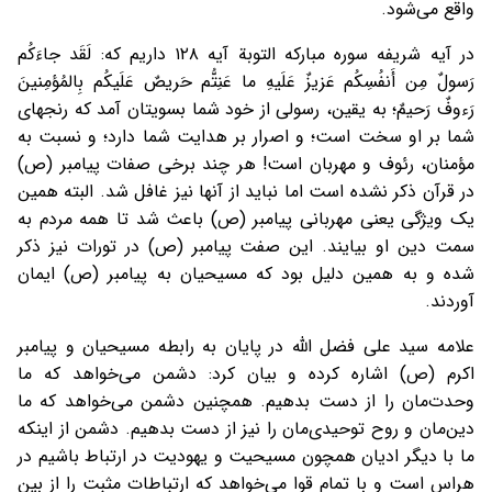
واقع می‌شود.
در آیه شریفه سوره مبارکه التوبة آیه ۱۲۸ داریم که: لَقَد جاءَكُم
رَسولٌ مِن أَنفُسِكُم عَزيزٌ عَلَيهِ ما عَنِتُّم حَريصٌ عَلَيكُم بِالمُؤمِنينَ
رَءوفٌ رَحيمٌ؛ به یقین، رسولی از خود شما بسویتان آمد که رنجهای
شما بر او سخت است؛ و اصرار بر هدایت شما دارد؛ و نسبت به
مؤمنان، رئوف و مهربان است! هر چند برخی صفات پیامبر (ص)
در قرآن ذکر نشده است اما نباید از آنها نیز غافل شد. البته همین
یک ويژگی یعنی مهربانی پیامبر (ص) باعث شد تا همه مردم به
سمت دین او بیایند. این صفت پیامبر (ص) در تورات نیز ذکر
شده و به همین دلیل بود که مسیحیان به پیامبر (ص) ایمان
آوردند.
علامه سید علی فضل الله در پایان به رابطه مسیحیان و پیامبر
اکرم (ص) اشاره کرده و بیان کرد: دشمن می‌خواهد که ما
وحدت‌مان را از دست بدهیم. همچنین دشمن می‌خواهد که ما
دین‌مان و روح توحیدی‌مان را نیز از دست بدهیم. دشمن از اینکه
ما با دیگر ادیان همچون مسیحیت و یهودیت در ارتباط باشیم در
هراس است و با تمام قوا می‌خواهد که ارتباطات مثبت را از بین